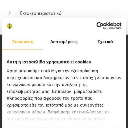
Έκτακτα περιστατικά
Συναίνεση
Λεπτομέρειες
Σχετικά
Αυτή η ιστοσελίδα χρησιμοποιεί cookies
Χρησιμοποιούμε cookie για την εξατομίκευση
Αποστολή μας να παρέχουμε υψηλής
περιεχομένου και διαφημίσεων, την παροχή λειτουργιών
ποιότητας ολοκληρωμένες υπηρεσίες
κοινωνικών μέσων και την ανάλυση της
υγείας.
επισκεψιμότητάς μας. Επιπλέον, μοιραζόμαστε
πληροφορίες που αφορούν τον τρόπο που
χρησιμοποιείτε τον ιστότοπό μας με συνεργάτες
κοινωνικών μέσων, διαφήμισης και αναλύσεων, οι
οποίοι ενδεχομένως να τις συνδυάσουν με άλλες
Περιοχή Ιατρών
πληροφορίες που τους έχετε παραχωρήσει ή τις οποίες