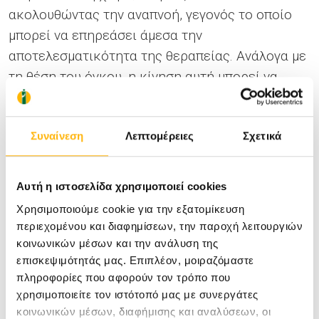
ακολουθώντας την αναπνοή, γεγονός το οποίο
μπορεί να επηρεάσει άμεσα την
αποτελεσματικότητα της θεραπείας. Ανάλογα με
τη θέση του όγκου, η κίνηση αυτή μπορεί να
είναι μεγαλύτερη των δύο εκατοστών.
Με την κλασική ακτινοθεραπευτική προσέγγιση
Συναίνεση
Λεπτομέρειες
Σχετικά
(ακτινοθεραπεία σε ελεύθερη αναπνοή) και για
την αποφυγή τυχόν γεωμετρικής απώλειας του
Αυτή η ιστοσελίδα χρησιμοποιεί cookies
όγκου, ο ιατρός σχεδιάζει τη νόσο δίνοντας
Χρησιμοποιούμε cookie για την εξατομίκευση
μεγαλύτερα περιθώρια από αυτά που πραγματικά
περιεχομένου και διαφημίσεων, την παροχή λειτουργιών
απαιτούνται . Όσο μεγαλύτερη είναι η περιοχή
κοινωνικών μέσων και την ανάλυση της
που ακτινοβολείται, τόσο μεγαλύτερη είναι και η
επισκεψιμότητάς μας. Επιπλέον, μοιραζόμαστε
τοξικότητα που προκαλείται από τη θεραπεία
πληροφορίες που αφορούν τον τρόπο που
στους παρακείμενους υγιείς ιστούς.
χρησιμοποιείτε τον ιστότοπό μας με συνεργάτες
κοινωνικών μέσων, διαφήμισης και αναλύσεων, οι