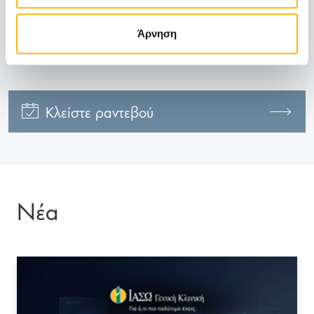
210 618 5250
Άρνηση
Κλείστε ραντεβού
Νέα