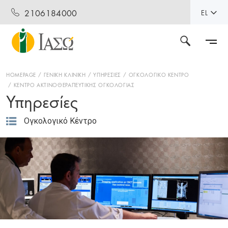
2106184000
EL
HOMEPAGE
ΓΕΝΙΚΗ ΚΛΙΝΙΚΗ
ΥΠΗΡΕΣΙΕΣ
ΟΓΚΟΛΟΓΙΚΟ ΚΕΝΤΡΟ
ΚΕΝΤΡΟ ΑΚΤΙΝΟΘΕΡΑΠΕΥΤΙΚΗΣ ΟΓΚΟΛΟΓΙΑΣ
Υπηρεσίες
Ογκολογικό Κέντρο