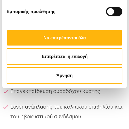
ειδικοί ουρογυναικολόγοι προσφέρουν
Εμπορικής προώθησης
σύγχρονες και τεκμηριωμένες θεραπείες,
ανάλογα με τη διαταραχή:
Να επιτρέπονται όλα
Ακράτεια ούρων
Φυσικοθεραπευτικά-καθοδηγούμενες
Επιτρέπεται η επιλογή
ασκήσεις ενδυνάμωσης του πυελικού
εδάφους
Άρνηση
Επανεκπαίδευση ουροδόχου κύστης
Laser ανάπλασης του κολπικού επιθηλίου και
του ηβοκυστικού συνδέσμου