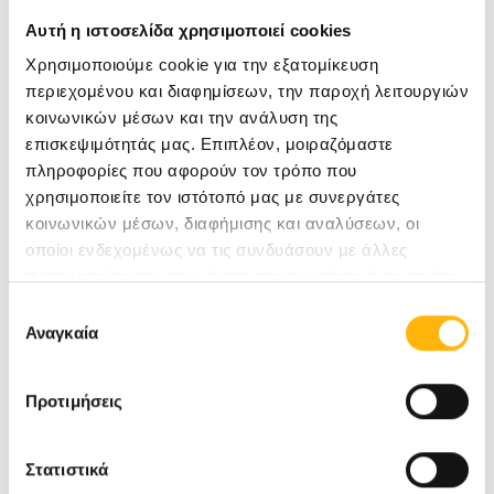
καλλιέργειες ούρων με ενισχυμένο πρωτόκολλο
Αυτή η ιστοσελίδα χρησιμοποιεί cookies
ποιότητας.
Χρησιμοποιούμε cookie για την εξατομίκευση
περιεχομένου και διαφημίσεων, την παροχή λειτουργιών
Προσφερόμενες θεραπείες
κοινωνικών μέσων και την ανάλυση της
επισκεψιμότητάς μας. Επιπλέον, μοιραζόμαστε
πληροφορίες που αφορούν τον τρόπο που
Στο Κέντρο προσφέρονται όλες οι διαθέσιμες
χρησιμοποιείτε τον ιστότοπό μας με συνεργάτες
θεραπευτικές επιλογές για τις παθήσεις του
κοινωνικών μέσων, διαφήμισης και αναλύσεων, οι
οποίοι ενδεχομένως να τις συνδυάσουν με άλλες
πυελικού εδάφους, βασισμένες στις αρχές της
πληροφορίες που τους έχετε παραχωρήσει ή τις οποίες
διεπιστημονικής προσέγγισης και της
έχουν συλλέξει σε σχέση με την από μέρους σας χρήση
Επιλογή
των υπηρεσιών τους.
Αναγκαία
εξατομίκευσης της θεραπείας. Σε συνεργασία με
συγκατάθεσης
εξειδικευμένους ουρολόγους, γενικούς
Προτιμήσεις
χειρουργούς, ακτινολόγους και νευρολόγους,
αλλά και με άλλους επαγγελματίες υγείας, όπως
Στατιστικά
οι φυσικοθεραπευτές πυελικού εδάφους, οι