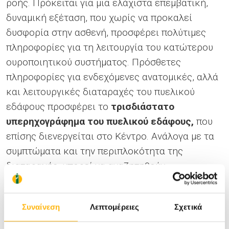
ροής. Πρόκειται για μια ελάχιστα επεμβατική,
δυναμική εξέταση, που χωρίς να προκαλεί
δυσφορία στην ασθενή, προσφέρει πολύτιμες
πληροφορίες για τη λειτουργία του κατώτερου
ουροποιητικού συστήματος. Πρόσθετες
πληροφορίες για ενδεχόμενες ανατομικές, αλλά
και λειτουργικές διαταραχές του πυελικού
εδάφους προσφέρει το
τρισδιάστατο
υπερηχογράφημα του πυελικού εδάφους,
που
επίσης διενεργείται στο Κέντρο. Ανάλογα με τα
συμπτώματα και την περιπλοκότητα της
διαταραχής, μπορεί να αναζητηθούν
περισσότερες πληροφορίες μέσω άλλων
εξετάσεων, όπως η στατική ή δυναμική
Συναίνεση
Λεπτομέρειες
Σχετικά
μαγνητική τομογραφία πυέλου και πυελικού
εδάφους, η αξονική ουρογραφία και οι