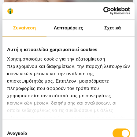
Συναίνεση
Λεπτομέρειες
Σχετικά
Αυτή η ιστοσελίδα χρησιμοποιεί cookies
Χρησιμοποιούμε cookie για την εξατομίκευση
περιεχομένου και διαφημίσεων, την παροχή λειτουργιών
κοινωνικών μέσων και την ανάλυση της
επισκεψιμότητάς μας. Επιπλέον, μοιραζόμαστε
πληροφορίες που αφορούν τον τρόπο που
χρησιμοποιείτε τον ιστότοπό μας με συνεργάτες
κοινωνικών μέσων, διαφήμισης και αναλύσεων, οι
Κατά το 3ο-4ο 24ωρο μετά τον τοκετό, οι
οποίοι ενδεχομένως να τις συνδυάσουν με άλλες
μαστοί διογκώνονται και γίνονται πιο
πληροφορίες που τους έχετε παραχωρήσει ή τις οποίες
ευαίσθητοι και πιθανώς επώδυνοι.
έχουν συλλέξει σε σχέση με την από μέρους σας χρήση
Επιλογή
των υπηρεσιών τους.
Αναγκαία
συγκατάθεσης