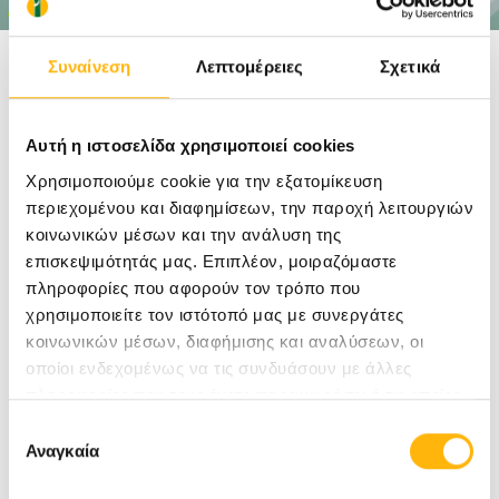
ΠΑΙΔΙΑΤΡΙΚΉ
ΠΑΙΔΙΑΤΡΙΚΉ
Συναίνεση
Λεπτομέρειες
Σχετικά
Για να
Αυτή η ιστοσελίδα χρησιμοποιεί cookies
Δείτε Επίσης:
Χρησιμοποιούμε cookie για την εξατομίκευση
περιεχομένου και διαφημίσεων, την παροχή λειτουργιών
κοινωνικών μέσων και την ανάλυση της
επισκεψιμότητάς μας. Επιπλέον, μοιραζόμαστε
μπορέσετε να δείτε το video
δώστε μας την
πληροφορίες που αφορούν τον τρόπο που
Μονάδα Πλαστικής Γεννητο-Ουρηθρικής
συγκατάθεσή σας στα cookies Εμπορικής
χρησιμοποιείτε τον ιστότοπό μας με συνεργάτες
Χειρουργικής
Προώθησης
.
κοινωνικών μέσων, διαφήμισης και αναλύσεων, οι
ΠΑΙΔΙΑΤΡΙΚΉ
οποίοι ενδεχομένως να τις συνδυάσουν με άλλες
πληροφορίες που τους έχετε παραχωρήσει ή τις οποίες
έχουν συλλέξει σε σχέση με την από μέρους σας χρήση
Για να
Επιλογή
των υπηρεσιών τους.
Αναγκαία
συγκατάθεσης