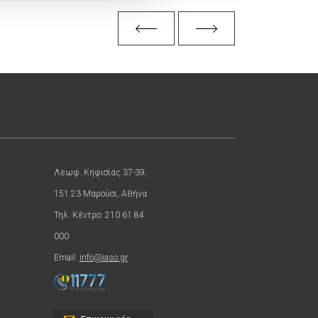
Λεωφ. Κηφισίας 37-39,
151 23 Μαρούσι, Αθήνα
Τηλ. Κέντρο: 210 61 84
000
Email:
info@iaso.gr