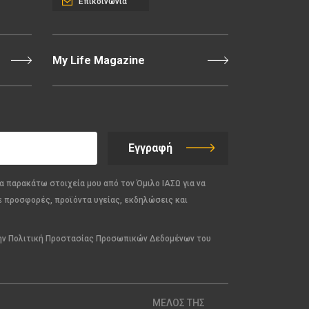
Επικοινωνία
My Life Magazine
Εγγραφή
α παρακάτω στοιχεία μου από τον Όμιλο ΙΑΣΩ για να
ε προσφορές, προϊόντα υγείας, εκδηλώσεις και
την Πολιτική Προστασίας Προσωπικών Δεδομένων του
ΜΕΛΟΣ ΤΗΣ