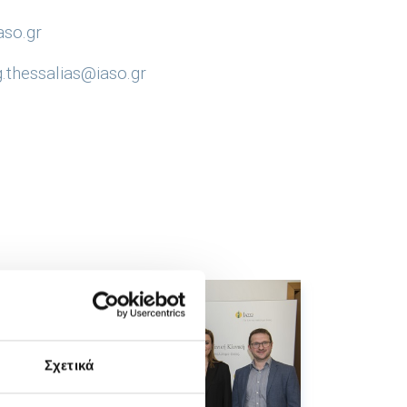
aso.gr
.thessalias@iaso.gr
Σχετικά