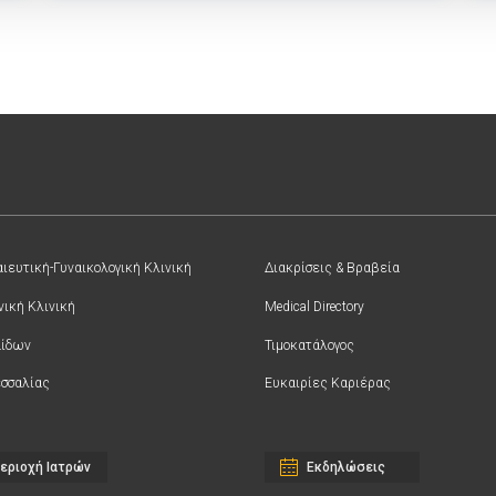
ιευτική-Γυναικολογική Κλινική
Διακρίσεις & Βραβεία
νική Κλινική
Medical Directory
αίδων
Τιμοκατάλογος
σσαλίας
Ευκαιρίες Καριέρας
εριοχή Ιατρών
Εκδηλώσεις