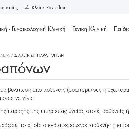
πηρεσίας
Κλείσε Ραντεβού
κή - Γυναικολογική Κλινική
Γενική Κλινική
Παιδι
ΆΛΕΙΑ
ΔΙΑΧΕΊΡΙΣΗ ΠΑΡΑΠΌΝΩΝ
ραπόνων
ος βελτίωση από ασθενείς (εσωτερικούς ή εξωτερικ
ορεί να γίνει:
της παροχής της υπηρεσίας υγείας στους ασθενείς 
γράφου, το οποίο ο ενδιαφερόμενος ασθενής ή επισ