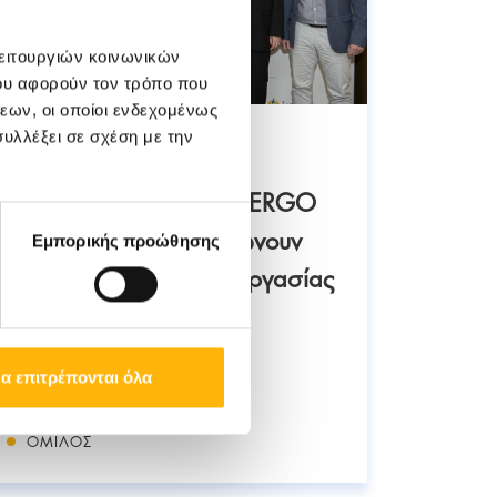
λειτουργιών κοινωνικών
ου αφορούν τον τρόπο που
εων, οι οποίοι ενδεχομένως
υλλέξει σε σχέση με την
21/02/2
29/04/2024
Η Inst
Ο Όμιλος ΙΑΣΩ και η ERGO
καλωσ
Ασφαλιστική ανακοινώνουν
Εμπορικής προώθησης
Διατή
την επέκταση της συνεργασίας
τους
α επιτρέπονται όλα
ΜΑΙΕΥ
ΌΜΙΛΟΣ
ΌΜΙΛ