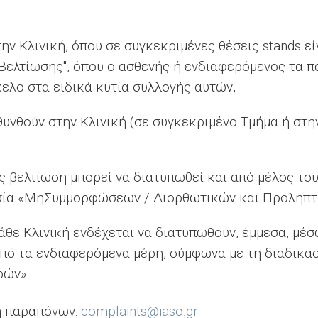
ην Κλινική, όπου σε συγκεκριμένες θέσεις stands εί
λτίωσης", όπου ο ασθενής ή ενδιαφερόμενος τα π
κελο στα ειδικά κυτία συλλογής αυτών,
θυνθούν στην Κλινική (σε συγκεκριμένο Τμήμα ή στη
 βελτίωση μπορεί να διατυπωθεί και από μέλος το
σία «ΜηΣυμμορφώσεων / Διορθωτικών και Προληπτ
άθε Κλινική ενδέχεται να διατυπωθούν, έμμεσα, μ
πό τα ενδιαφερόμενα μέρη, σύμφωνα με τη διαδικα
ρών».
ση παραπόνων:
complaints@iaso.gr