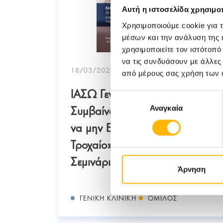
Αυτή η ιστοσελίδα χρησιμοπ
Χρησιμοποιούμε cookie για 
μέσων και την ανάλυση της
χρησιμοποιείτε τον ιστότοπ
να τις συνδυάσουν με άλλες
18/03/2026
από μέρους σας χρήση των 
ΙΑΣΩ Γενική Κλινική: «Γιατί
Επιλογή
α του
Συμβαίνουν τα Τροχαία – Πώς
Αναγκαία
συγκατάθεσης
ζει
να μην Εμπλακείτε Ποτέ σε
νειας!
Τροχαίο» Εκπαιδευτικό
Σεμινάριο Οδικής Ασφάλειας
Άρνηση
ΓΕΝΙΚΉ ΚΛΙΝΙΚΉ
ΌΜΙΛΟΣ