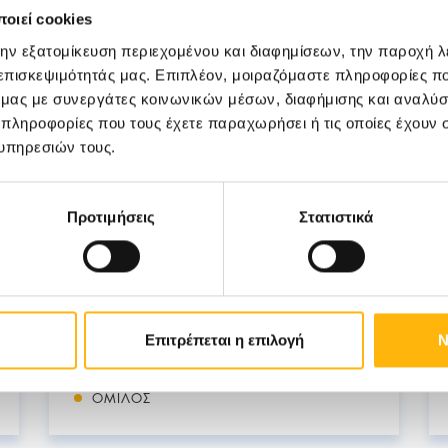
οιεί cookies
την εξατομίκευση περιεχομένου και διαφημίσεων, την παροχή 
 επισκεψιμότητάς μας. Επιπλέον, μοιραζόμαστε πληροφορίες π
ό μας με συνεργάτες κοινωνικών μέσων, διαφήμισης και αναλύσ
 πληροφορίες που τους έχετε παραχωρήσει ή τις οποίες έχουν σ
13/05/2025
υπηρεσιών τους.
Όμιλος ΙΑΣΩ – Ιατρική Σχολή
Ευρωπαϊκού Πανεπιστημίου
Προτιμήσεις
Στατιστικά
Κύπρου: Στρατηγική συμμαχία
από το 2017
Επιτρέπεται η επιλογή
Ν
ΌΜΙΛΟΣ