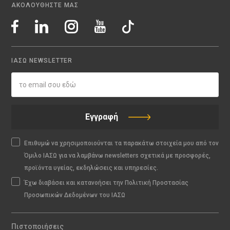
ΑΚΟΛΟΥΘΗΣΤΕ ΜΑΣ
ΙΑΣΩ NEWSLETTER
Εγγραφή
Επιθυμώ να χρησιμοποιούνται τα παρακάτω στοιχεία μου από τον
Όμιλο ΙΑΣΩ για να λαμβάνω newsletters σχετικά με προσφορές,
προϊόντα υγείας, εκδηλώσεις και υπηρεσίες.
Έχω διαβάσει και κατανοήσει την Πολιτική Προστασίας
Προσωπικών Δεδομένων του ΙΑΣΩ
Πιστοποιήσεις