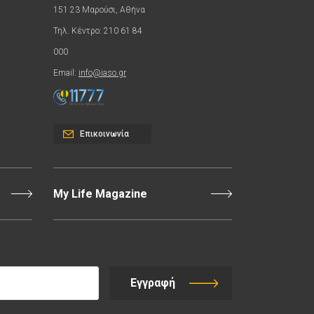
151 23 Μαρούσι, Αθήνα
Τηλ. Κέντρο: 210 61 84
000
Email:
info@iaso.gr
Επικοινωνία
My Life Magazine
Εγγραφή