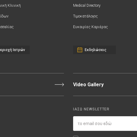
νική Κλινική
Medical Directory
αίδων
Τιμοκατάλογος
σσαλίας
Ευκαιρίες Καριέρας
εριοχή Ιατρών
Εκδηλώσεις
Video Gallery
ΙΑΣΩ NEWSLETTER