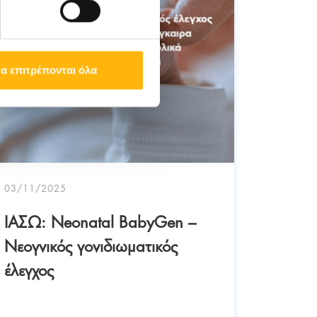
α επιτρέπονται όλα
03/11/2025
ΙΑΣΩ: Neonatal BabyGen –
04/06/2
Nεογνικός γονιδιωματικός
ΙΑΣΩ: 
έλεγχος
Breas
guided