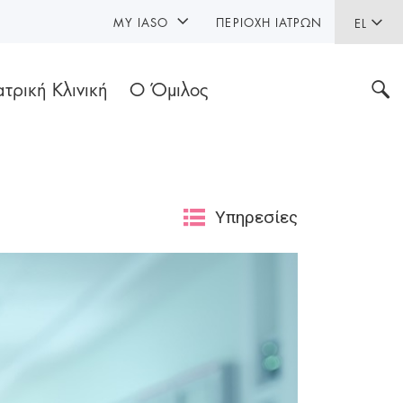
MY IASO
ΠΕΡΙΟΧΉ ΙΑΤΡΏΝ
EL
ατρική Κλινική
Ο Όμιλος
Υπηρεσίες