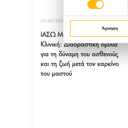
20/05/2026
Άρνηση
ΙΑΣΩ Μαιευτική-Γυναικολογική
Κλινική: Διαδραστική ομιλία
για τη δύναμη του ασθενούς
και τη ζωή μετά τον καρκίνο
τρικό
του μαστού
οκετός
ηθεί
ς.