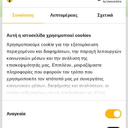
αυτοκόλλητο ή την κρέμα.
Συναίνεση
Λεπτομέρειες
Σχετικά
Αυτή η ιστοσελίδα χρησιμοποιεί cookies
Μετά την επίσκεψη στον παιδίατρο, οι
Χρησιμοποιούμε cookie για την εξατομίκευση
γονείς και οι κηδεμόνες που φροντίζουν στο
περιεχομένου και διαφημίσεων, την παροχή λειτουργιών
σπίτι ένα παιδί με πυρετό, θα πρέπει να
κοινωνικών μέσων και την ανάλυση της
αναζητήσουν επιπλέον συμβουλές όταν:
επισκεψιμότητάς μας. Επιπλέον, μοιραζόμαστε
πληροφορίες που αφορούν τον τρόπο που
χρησιμοποιείτε τον ιστότοπό μας με συνεργάτες
Το παιδί ανάλογα με την ηλικία του, ξαπλώνει
κοινωνικών μέσων, διαφήμισης και αναλύσεων, οι
στο εξεταστικό κρεβάτι ή κάθεται άνετα στην
οποίοι ενδεχομένως να τις συνδυάσουν με άλλες
πληροφορίες που τους έχετε παραχωρήσει ή τις οποίες
καρέκλα ή στην αγκαλιά της μητέρας ή του
έχουν συλλέξει σε σχέση με την από μέρους σας χρήση
Επιλογή
πατέρα για να το βοηθήσουν να μείνει
των υπηρεσιών τους.
Αναγκαία
συγκατάθεσης
ακίνητο.