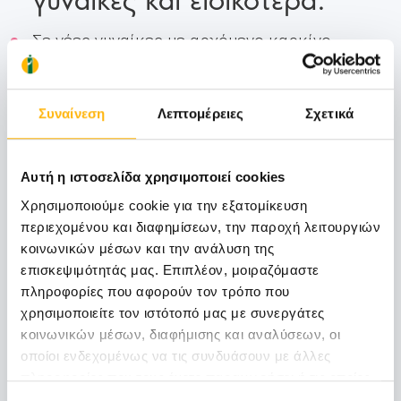
Σε νέες γυναίκες με αρχόμενο καρκίνο
τραχήλου μήτρας δίνεται η δυνατότητα
διατήρησης της γονιμότητας με τις
Συναίνεση
Λεπτομέρειες
Σχετικά
επεμβάσεις κωνοειδούς εκτομής τραχήλου,
τραχηλεκτομής και ριζικής τραχηλεκτομής.
Αυτή η ιστοσελίδα χρησιμοποιεί cookies
Σε νέες γυναίκες αναπαραγωγικής ηλικίας με
Χρησιμοποιούμε cookie για την εξατομίκευση
αρχόμενο καρκίνο του ενδομητρίου και υπό
περιεχομένου και διαφημίσεων, την παροχή λειτουργιών
συγκεκριμένες προϋποθέσεις δίνεται η
κοινωνικών μέσων και την ανάλυση της
δυνατότητα συντηρητικής αντιμετώπισης της
επισκεψιμότητάς μας. Επιπλέον, μοιραζόμαστε
νόσου με φαρμακευτική αγωγή.
πληροφορίες που αφορούν τον τρόπο που
χρησιμοποιείτε τον ιστότοπό μας με συνεργάτες
Σε νέες γυναίκες με αρχόμενο καρκίνο των
κοινωνικών μέσων, διαφήμισης και αναλύσεων, οι
οποίοι ενδεχομένως να τις συνδυάσουν με άλλες
ωοθηκών και κάτω από αυστηρά ιατρικά
πληροφορίες που τους έχετε παραχωρήσει ή τις οποίες
κριτήρια επιλογής δίνεται η δυνατότητα
έχουν συλλέξει σε σχέση με την από μέρους σας χρήση