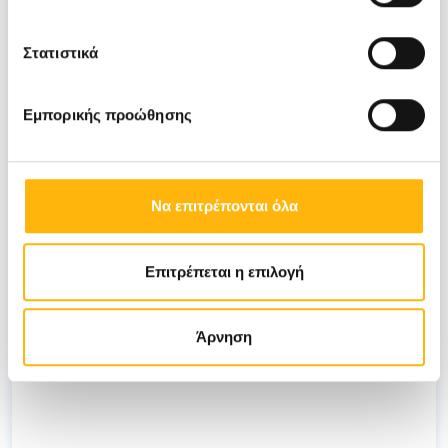
Στατιστικά
Εμπορικής προώθησης
Να επιτρέπονται όλα
19/06/2026
ΙΑΣΩ: Στο επίκεντρο η πρόληψη με
Επιτρέπεται η επιλογή
ολοκληρωμένα πακέτα check up για
παιδιά
Άρνηση