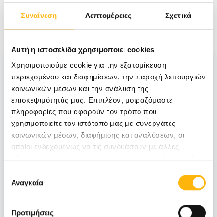
Συναίνεση
Λεπτομέρειες
Σχετικά
Νέα
Αυτή η ιστοσελίδα χρησιμοποιεί cookies
Χρησιμοποιούμε cookie για την εξατομίκευση
περιεχομένου και διαφημίσεων, την παροχή λειτουργιών
κοινωνικών μέσων και την ανάλυση της
επισκεψιμότητάς μας. Επιπλέον, μοιραζόμαστε
πληροφορίες που αφορούν τον τρόπο που
χρησιμοποιείτε τον ιστότοπό μας με συνεργάτες
κοινωνικών μέσων, διαφήμισης και αναλύσεων, οι
οποίοι ενδεχομένως να τις συνδυάσουν με άλλες
πληροφορίες που τους έχετε παραχωρήσει ή τις οποίες
έχουν συλλέξει σε σχέση με την από μέρους σας χρήση
Επιλογή
των υπηρεσιών τους.
Αναγκαία
συγκατάθεσης
Προτιμήσεις