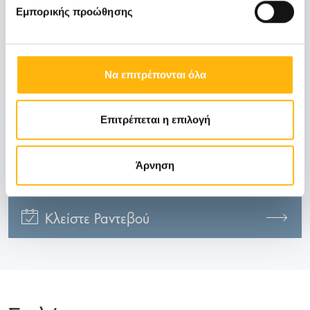
Εμπορικής προώθησης
Email:
checkup@iaso.gr
Να επιτρέπονται όλα
Ωράριο λειτουργίας:
Επιτρέπεται η επιλογή
Δευτέρα - Παρασκευή: 07:00 - 15:00
Άρνηση
Κλείστε Ραντεβού