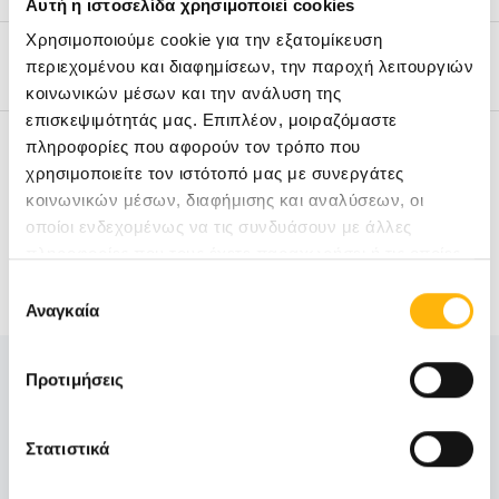
Αυτή η ιστοσελίδα χρησιμοποιεί cookies
Χρησιμοποιούμε cookie για την εξατομίκευση
Ποιο πακέτο Check-Up να επιλέξω;
περιεχομένου και διαφημίσεων, την παροχή λειτουργιών
κοινωνικών μέσων και την ανάλυση της
επισκεψιμότητάς μας. Επιπλέον, μοιραζόμαστε
Τι χρειάζεται να έχω μαζί μου;
πληροφορίες που αφορούν τον τρόπο που
χρησιμοποιείτε τον ιστότοπό μας με συνεργάτες
κοινωνικών μέσων, διαφήμισης και αναλύσεων, οι
οποίοι ενδεχομένως να τις συνδυάσουν με άλλες
πληροφορίες που τους έχετε παραχωρήσει ή τις οποίες
Πληροφορίες
έχουν συλλέξει σε σχέση με την από μέρους σας χρήση
Επιλογή
των υπηρεσιών τους.
Αναγκαία
συγκατάθεσης
Προτιμήσεις
Τηλέφωνα τμήματος:
210 638 3090
Στατιστικά
210 638 3091