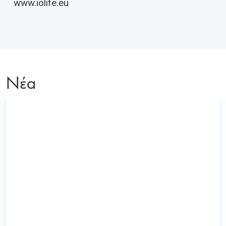
www.iolife.eu
Νέα