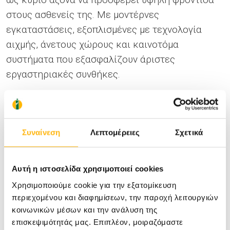
στους ασθενείς της. Με μοντέρνες
εγκαταστάσεις, εξοπλισμένες με τεχνολογία
αιχμής, άνετους χώρους και καινοτόμα
συστήματα που εξασφαλίζουν άριστες
εργαστηριακές συνθήκες.
Το σύστημα διαχείρισης RI Witness, το οποίο
παρακολουθεί και καταγράφει τα δείγματα των
ασθενών σε κάθε βήμα της διαδικασίας
Συναίνεση
Λεπτομέρειες
Σχετικά
υποβοηθούμενης αναπαραγωγής, λειτουργεί ως
ασφαλιστική δικλίδα, προσφέροντας σιγουριά
Αυτή η ιστοσελίδα χρησιμοποιεί cookies
στους ασθενείς μας.
Χρησιμοποιούμε cookie για την εξατομίκευση
περιεχομένου και διαφημίσεων, την παροχή λειτουργιών
κοινωνικών μέσων και την ανάλυση της
Υπηρεσίες
επισκεψιμότητάς μας. Επιπλέον, μοιραζόμαστε