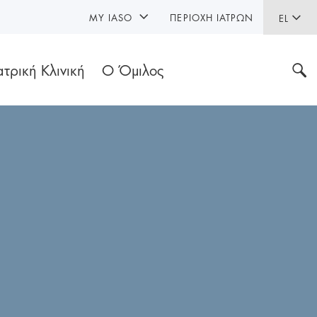
MY IASO
ΠΕΡΙΟΧΉ ΙΑΤΡΏΝ
EL
ατρική Κλινική
Ο Όμιλος