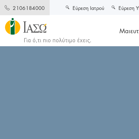
Εύρεση Ιατρού
Εύρεση Υ
2106184000
Μαιευτι