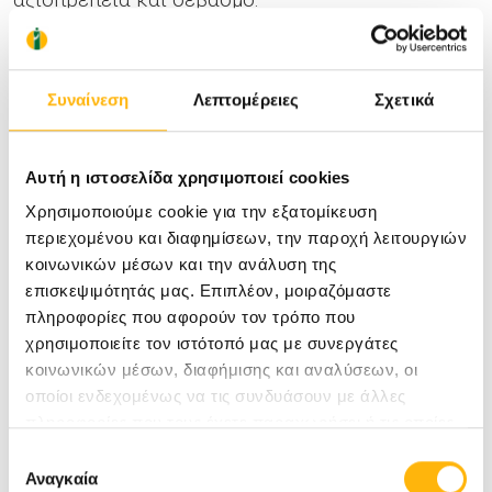
Πρόκειται για ένα ολοκληρωμένο πρόγραμμα με
ιδιαίτερο πλούσιο έργο και δράσεις που
Συναίνεση
Λεπτομέρειες
Σχετικά
ποικίλλουν κάθε χρόνο, ανάλογα με τις
υπάρχουσες ανάγκες και τον αριθμό των
συνεργαζόμενων εταιρειών/μη κυβερνητικών
Αυτή η ιστοσελίδα χρησιμοποιεί cookies
οργανισμών/συλλόγων:
Χρησιμοποιούμε cookie για την εξατομίκευση
περιεχομένου και διαφημίσεων, την παροχή λειτουργιών
Ένας από τους κυριότερους στόχους του
κοινωνικών μέσων και την ανάλυση της
Ομίλου «ΙΑΣΩ» με το πρόγραμμα «δίπλα σας»
επισκεψιμότητάς μας. Επιπλέον, μοιραζόμαστε
πληροφορίες που αφορούν τον τρόπο που
είναι να βρίσκεται δίπλα στις ευαίσθητες
χρησιμοποιείτε τον ιστότοπό μας με συνεργάτες
κοινωνικές ομάδες καλύπτοντας έμπρακτα
κοινωνικών μέσων, διαφήμισης και αναλύσεων, οι
σημαντικές ανάγκες των πολιτών.
οποίοι ενδεχομένως να τις συνδυάσουν με άλλες
πληροφορίες που τους έχετε παραχωρήσει ή τις οποίες
Στηρίζει ενεργά μη κυβερνητικούς
έχουν συλλέξει σε σχέση με την από μέρους σας χρήση
Επιλογή
οργανισμούς, κυρίως εκείνους που
των υπηρεσιών τους.
Αναγκαία
συγκατάθεσης