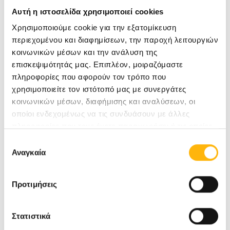
Αυτή η ιστοσελίδα χρησιμοποιεί cookies
Ιατρείο πρώιμης διάγνωσης
Χρησιμοποιούμε cookie για την εξατομίκευση
περιεχομένου και διαφημίσεων, την παροχή λειτουργιών
Στο Ιατρείο πρόληψης πραγματοποιείται κλινική
κοινωνικών μέσων και την ανάλυση της
επισκεψιμότητάς μας. Επιπλέον, μοιραζόμαστε
εξέταση των γυναικών, ενώ υπάρχει δυνατότητα
πληροφορίες που αφορούν τον τρόπο που
για άμεση διενέργεια διαγνωστικών εξετάσεων,
χρησιμοποιείτε τον ιστότοπό μας με συνεργάτες
όπως μαστογραφία, υπερηχογράφημα, καθώς και
κοινωνικών μέσων, διαφήμισης και αναλύσεων, οι
επεμβατικών διαγνωστικών πράξεων.
οποίοι ενδεχομένως να τις συνδυάσουν με άλλες
πληροφορίες που τους έχετε παραχωρήσει ή τις οποίες
Λεμφοίδημα
έχουν συλλέξει σε σχέση με την από μέρους σας χρήση
Επιλογή
των υπηρεσιών τους.
Αναγκαία
συγκατάθεσης
Οι ασθενείς με λεμφοίδημα παρακολουθούνται
από ομάδα ειδικών φυσικοθεραπευτών στην
Προτιμήσεις
Μονάδα Λεμφοιδήματος
.
Στατιστικά
Ψυχολογική υποστήριξη