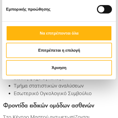
Εμπορικής προώθησης
Ιδιαίτερη σημασία δίνεται στην υποστήριξη των
ασθενών με τη βοήθεια ειδικών
ψυχοθεραπευτών.
Να επιτρέπονται όλα
Επιπλέον το Κέντρο Μαστού διαθέτει:
Επιτρέπεται η επιλογή
Μονάδα επιμέτρησης γυναικών μεγάλου
κινδύνου για Καρκίνο Μαστού
Άρνηση
Μονάδα ψυχολογικής υποστήριξης με
ειδική ψυχο-ογκολόγο
Τμήμα στατιστικών αναλύσεων
Εσωτερικό Ογκολογικό Συμβούλιο
Φροντίδα ειδικών ομάδων ασθενών
Στο Κέντρο Μαστού αντιμετωπίζονται