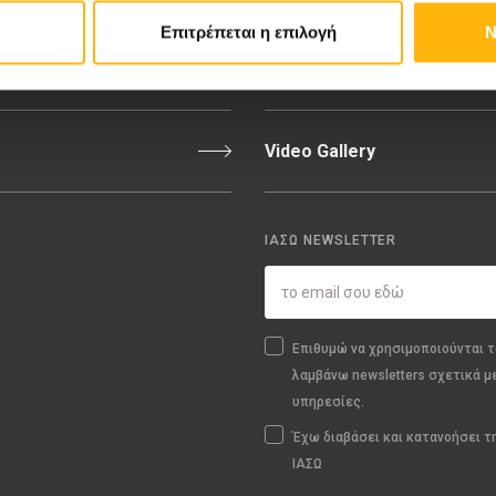
εριοχή Ιατρών
Εκδηλώσεις
Επιτρέπεται η επιλογή
Ν
Video Gallery
ΙΑΣΩ NEWSLETTER
Επιθυμώ να χρησιμοποιούνται τ
λαμβάνω newsletters σχετικά μ
υπηρεσίες.
Έχω διαβάσει και κατανοήσει 
ΙΑΣΩ