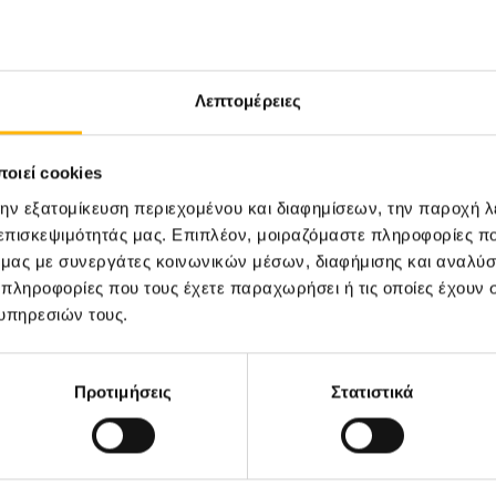
ς Ογκολογίας
Λεπτομέρειες
οιεί cookies
την εξατομίκευση περιεχομένου και διαφημίσεων, την παροχή 
 επισκεψιμότητάς μας. Επιπλέον, μοιραζόμαστε πληροφορίες π
ό μας με συνεργάτες κοινωνικών μέσων, διαφήμισης και αναλύσ
 πληροφορίες που τους έχετε παραχωρήσει ή τις οποίες έχουν σ
υπηρεσιών τους.
ιευτική-Γυναικολογική Κλινική
Διακρίσεις & Βραβεία
νική Κλινική
Medical Directory
Προτιμήσεις
Στατιστικά
αίδων
Τιμοκατάλογος
σσαλίας
Ευκαιρίες Καριέρας