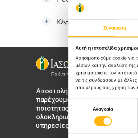
Κέντρο Ακτινοθεραπευτική
Συναίνεση
Αυτή η ιστοσελίδα χρησιμοπ
Χρησιμοποιούμε cookie για 
μέσων και την ανάλυση της
χρησιμοποιείτε τον ιστότοπ
να τις συνδυάσουν με άλλες
από μέρους σας χρήση των 
Αποστολή μας να
ΙΑΣΩ Μα
παρέχουμε υψηλής
ΙΑΣΩ Γε
Επιλογή
ποιότητας
Αναγκαία
συγκατάθεσης
ΙΑΣΩ Π
ολοκληρωμένες
ΙΑΣΩ Θε
υπηρεσίες υγείας.