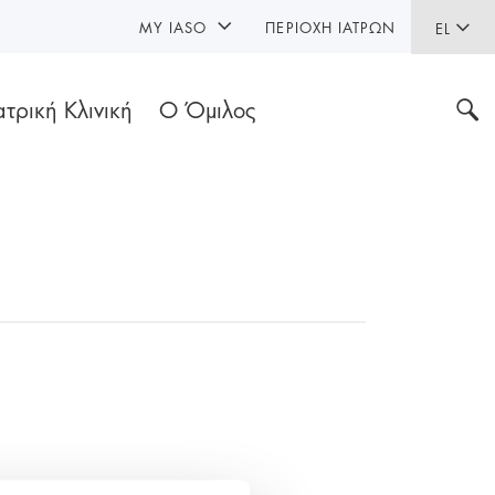
MY IASO
ΠΕΡΙΟΧΉ ΙΑΤΡΏΝ
EL
ατρική Κλινική
Ο Όμιλος