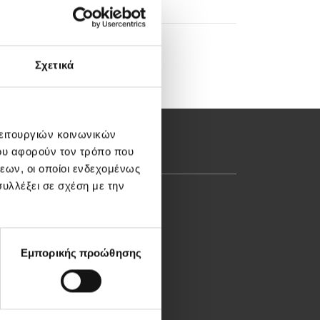
Σχετικά
λειτουργιών κοινωνικών
ου αφορούν τον τρόπο που
εων, οι οποίοι ενδεχομένως
υλλέξει σε σχέση με την
Λεωφ. Κηφισίας 37-39,
151 23 Μαρούσι, Αθήνα
Τηλ. Κέντρο: 210 61 84
Εμπορικής προώθησης
000
Email:
info@iaso.gr