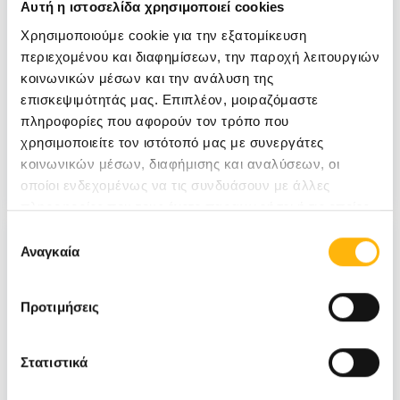
Αυτή η ιστοσελίδα χρησιμοποιεί cookies
Χρησιμοποιούμε cookie για την εξατομίκευση
περιεχομένου και διαφημίσεων, την παροχή λειτουργιών
κοινωνικών μέσων και την ανάλυση της
επισκεψιμότητάς μας. Επιπλέον, μοιραζόμαστε
πληροφορίες που αφορούν τον τρόπο που
Τεύχος 36
χρησιμοποιείτε τον ιστότοπό μας με συνεργάτες
κοινωνικών μέσων, διαφήμισης και αναλύσεων, οι
Δείτε το τεύχος
οποίοι ενδεχομένως να τις συνδυάσουν με άλλες
πληροφορίες που τους έχετε παραχωρήσει ή τις οποίες
έχουν συλλέξει σε σχέση με την από μέρους σας χρήση
Επιλογή
των υπηρεσιών τους.
Αναγκαία
συγκατάθεσης
Προτιμήσεις
Στατιστικά