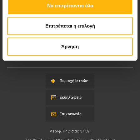
Να επιτρέπονται όλα
Επιτρέπεται η επιλογή
Αποστολή μας να παρέχουμε υψηλής
ποιότητας ολοκληρωμένες υπηρεσίες
Άρνηση
υγείας.
Περιοχή Ιατρών
Εκδηλώσεις
Επικοινωνία
Λεωφ. Κηφισίας 37-39,