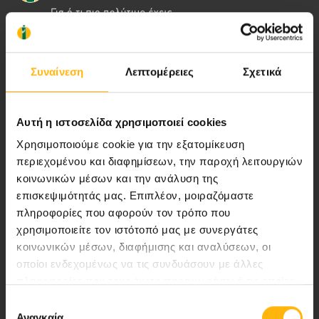
Αποστολή μας να παρέχουμε υψηλής
ποιότητας ολοκληρωμένες υπηρεσίες
Συναίνεση
Λεπτομέρειες
Σχετικά
υγείας.
Αυτή η ιστοσελίδα χρησιμοποιεί cookies
Χρησιμοποιούμε cookie για την εξατομίκευση
Περιοχή Ιατρών
περιεχομένου και διαφημίσεων, την παροχή λειτουργιών
κοινωνικών μέσων και την ανάλυση της
Εκδηλώσεις
επισκεψιμότητάς μας. Επιπλέον, μοιραζόμαστε
πληροφορίες που αφορούν τον τρόπο που
Επικοινωνία
χρησιμοποιείτε τον ιστότοπό μας με συνεργάτες
κοινωνικών μέσων, διαφήμισης και αναλύσεων, οι
οποίοι ενδεχομένως να τις συνδυάσουν με άλλες
Λεωφ. Κηφισίας 37-39,
πληροφορίες που τους έχετε παραχωρήσει ή τις οποίες
151 23 Μαρούσι, Αθήνα Τηλ. Κέντρο: 210 61 84 000
έχουν συλλέξει σε σχέση με την από μέρους σας χρήση
Επιλογή
Email:
info@iaso.gr
των υπηρεσιών τους.
Αναγκαία