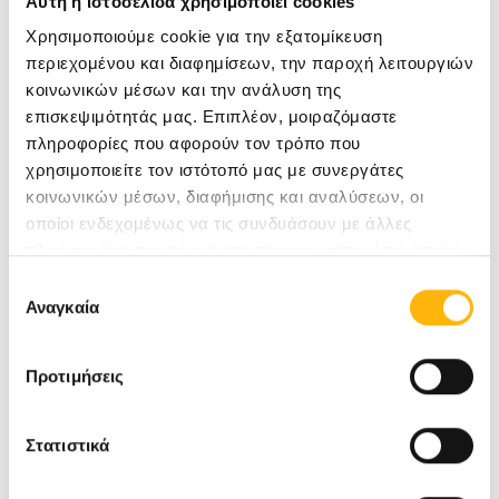
Νέα
Αυτή η ιστοσελίδα χρησιμοποιεί cookies
Χρησιμοποιούμε cookie για την εξατομίκευση
περιεχομένου και διαφημίσεων, την παροχή λειτουργιών
κοινωνικών μέσων και την ανάλυση της
επισκεψιμότητάς μας. Επιπλέον, μοιραζόμαστε
πληροφορίες που αφορούν τον τρόπο που
χρησιμοποιείτε τον ιστότοπό μας με συνεργάτες
κοινωνικών μέσων, διαφήμισης και αναλύσεων, οι
οποίοι ενδεχομένως να τις συνδυάσουν με άλλες
πληροφορίες που τους έχετε παραχωρήσει ή τις οποίες
έχουν συλλέξει σε σχέση με την από μέρους σας χρήση
Επιλογή
των υπηρεσιών τους.
Αναγκαία
συγκατάθεσης
Προτιμήσεις
Στατιστικά