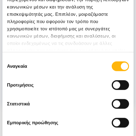
κοινωνικών μέσων και την ανάλυση της
ΦΑΡΜΑΚΗ ΠΑΡΑΣΚΕΥΗ
επισκεψιμότητάς μας. Επιπλέον, μοιραζόμαστε
πληροφορίες που αφορούν τον τρόπο που
χρησιμοποιείτε τον ιστότοπό μας με συνεργάτες
κοινωνικών μέσων, διαφήμισης και αναλύσεων, οι
οποίοι ενδεχομένως να τις συνδυάσουν με άλλες
ΦΟΥΡΛΑΝΗ ΕΛΕΝΗ
πληροφορίες που τους έχετε παραχωρήσει ή τις οποίες
έχουν συλλέξει σε σχέση με την από μέρους σας χρήση
Επιλογή
των υπηρεσιών τους.
Αναγκαία
συγκατάθεσης
ΧΟΥΡΣΟΓΛΟΥ ΚΩΝΣΤΑΝΤΙΝΟΣ
Προτιμήσεις
Στατιστικά
Νέα
Εμπορικής προώθησης