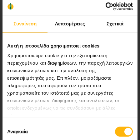
Αποστολή μας να παρέχουμε υψηλής
ποιότητας ολοκληρωμένες υπηρεσίες
υγείας.
Συναίνεση
Λεπτομέρειες
Σχετικά
Αυτή η ιστοσελίδα χρησιμοποιεί cookies
Περιοχή Ιατρών
Χρησιμοποιούμε cookie για την εξατομίκευση
περιεχομένου και διαφημίσεων, την παροχή λειτουργιών
Εκδηλώσεις
κοινωνικών μέσων και την ανάλυση της
επισκεψιμότητάς μας. Επιπλέον, μοιραζόμαστε
Επικοινωνία
πληροφορίες που αφορούν τον τρόπο που
χρησιμοποιείτε τον ιστότοπό μας με συνεργάτες
κοινωνικών μέσων, διαφήμισης και αναλύσεων, οι
Λεωφ. Κηφισίας 37-39,
οποίοι ενδεχομένως να τις συνδυάσουν με άλλες
151 23 Μαρούσι, Αθήνα Τηλ. Κέντρο: 210 61 84 000
πληροφορίες που τους έχετε παραχωρήσει ή τις οποίες
Email:
info@iaso.gr
έχουν συλλέξει σε σχέση με την από μέρους σας χρήση
Επιλογή
των υπηρεσιών τους.
Αναγκαία
συγκατάθεσης