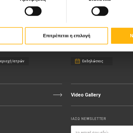
ιευτική-Γυναικολογική Κλινική
Διακρίσεις & Βραβεία
νική Κλινική
Medical Directory
αίδων
Τιμοκατάλογος
Επιτρέπεται η επιλογή
Ν
σσαλίας
Ευκαιρίες Καριέρας
εριοχή Ιατρών
Εκδηλώσεις
Video Gallery
ΙΑΣΩ NEWSLETTER