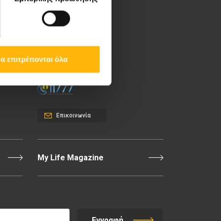
Λεωφ. Κηφισίας 37-39,
151 23 Μαρούσι, Αθήνα
Τηλ. Κέντρο: 210 61 84
000
α επιτρέπονται όλα
Email:
info@iaso.gr
Επικοινωνία
My Life Magazine
Εγγραφή