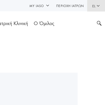
MY IASO
ΠΕΡΙΟΧΉ ΙΑΤΡΏΝ
EL
ατρική Κλινική
Ο Όμιλος