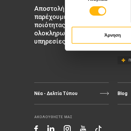
Αποστολή μας να
ΙΑΣΩ Μα
παρέχουμε υψηλής
ΙΑΣΩ Γε
ποιότητας
ΙΑΣΩ Π
ολοκληρωμένες
Άρνηση
ΙΑΣΩ Θε
υπηρεσίες υγείας.
Π
Νέα - Δελτία Τύπου
Blog
ΑΚΟΛΟΥΘΗΣΤΕ ΜΑΣ