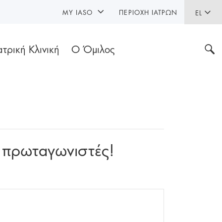
MY IASO
ΠΕΡΙΟΧΉ ΙΑΤΡΏΝ
EL
ατρική Κλινική
Ο Όμιλος
 πρωταγωνιστές!