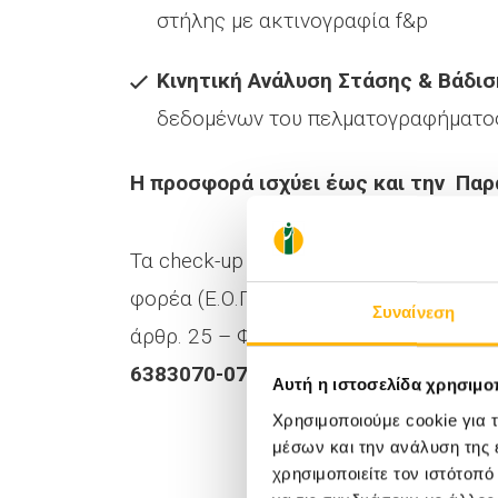
στήλης με ακτινογραφία f&p
Κινητική Ανάλυση Στάσης & Βάδισ
δεδομένων του πελματογραφήματο
Η προσφορά ισχύει έως και την Πα
Τα check-up απευθύνονται σε παιδιά η
φορέα (Ε.Ο.Π.Υ.Υ.) του παιδιού. Το κ
Συναίνεση
άρθρ. 25 – ΦΕΚ Α’ 55). Οι εξετάσεις
6383070-072 (09:00-17:00).
Αυτή η ιστοσελίδα χρησιμοπ
Χρησιμοποιούμε cookie για 
μέσων και την ανάλυση της
χρησιμοποιείτε τον ιστότοπ