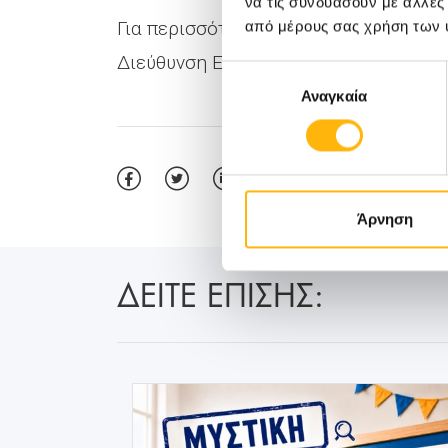
να τις συνδυάσουν με άλλες
Για περισσότερες δημοσιογραφικές πλ
από μέρους σας χρήση των 
Διεύθυνση Εμπορικού Τομέα Ομίλου ΙΑΣ
Επιλογή
Αναγκαία
συγκατάθεσης
Άρνηση
ΔΕΙΤΕ ΕΠΙΣΗΣ: