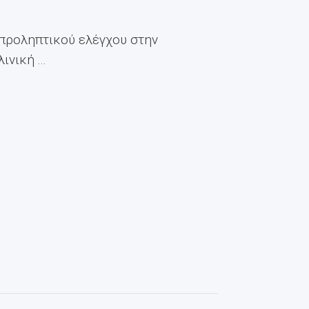
 προληπτικού ελέγχου στην
νική ...