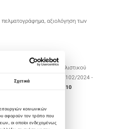
, πελματογράφημα, αξιολόγηση των
σας το βιβλιάριο του ασφαλιστικού
 απαιτείται (βάσει του Ν. 5102/2024 -
Σχετικά
τεβού στο
210 6383503 & 210
λειτουργιών κοινωνικών
ου αφορούν τον τρόπο που
εων, οι οποίοι ενδεχομένως