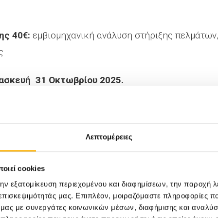
ης 40€:
εμβιομηχανική ανάλυση στήριξης πελμάτων
ς
ρασκευή 31 Οκτωβρίου 2025.
λικίας 5 ετών και άνω. Παρακαλούμε να έχετε μαζί 
όστος των πακέτων επιβαρύνεται με επιπλέον 3€ όπου
Λεπτομέρειες
 διενεργούνται καθημερινά κατόπιν τηλεφωνικού ραν
οιεί cookies
την εξατομίκευση περιεχομένου και διαφημίσεων, την παροχή 
 επισκεψιμότητάς μας. Επιπλέον, μοιραζόμαστε πληροφορίες π
ό μας με συνεργάτες κοινωνικών μέσων, διαφήμισης και αναλύσ