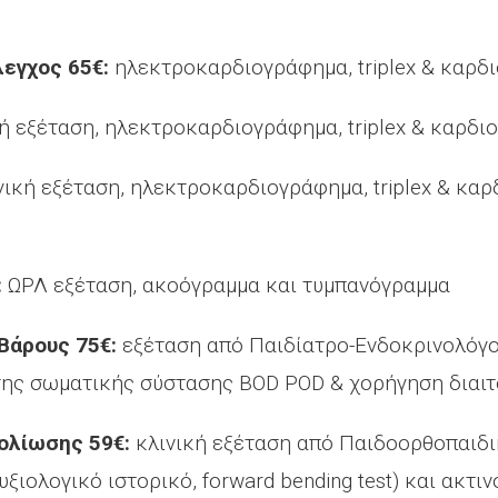
εγχος 65€:
ηλεκτροκαρδιογράφημα, triplex & καρδ
 εξέταση, ηλεκτροκαρδιογράφημα, triplex & καρδι
κή εξέταση, ηλεκτροκαρδιογράφημα, triplex & καρ
:
ΩΡΛ εξέταση, ακοόγραμμα και τυμπανόγραμμα
Βάρους 75€:
εξέταση από Παιδίατρο-Ενδοκρινολόγο
σης σωματικής σύστασης BOD POD & χορήγηση διαιτ
ολίωσης 59€:
κλινική εξέταση από Παιδοορθοπαιδι
ξιολογικό ιστορικό, forward bending test) και ακτ