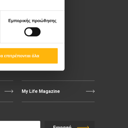
Λεωφ. Κηφισίας 37-39,
151 23 Μαρούσι, Αθήνα
Εμπορικής προώθησης
Τηλ. Κέντρο: 210 61 84
000
Email:
info@iaso.gr
α επιτρέπονται όλα
Επικοινωνία
My Life Magazine
Εγγραφή