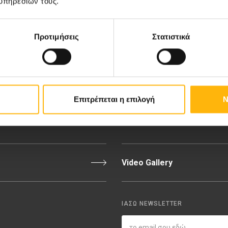
υπηρεσιών τους.
ιευτική-Γυναικολογική Κλινική
Διακρίσεις & Βραβεία
νική Κλινική
Medical Directory
Προτιμήσεις
Στατιστικά
αίδων
Τιμοκατάλογος
σσαλίας
Ευκαιρίες Καριέρας
Επιτρέπεται η επιλογή
Ν
εριοχή Ιατρών
Εκδηλώσεις
Video Gallery
ΙΑΣΩ NEWSLETTER