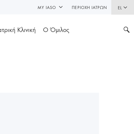
MY IASO
ΠΕΡΙΟΧΉ ΙΑΤΡΏΝ
EL
ατρική Κλινική
Ο Όμιλος