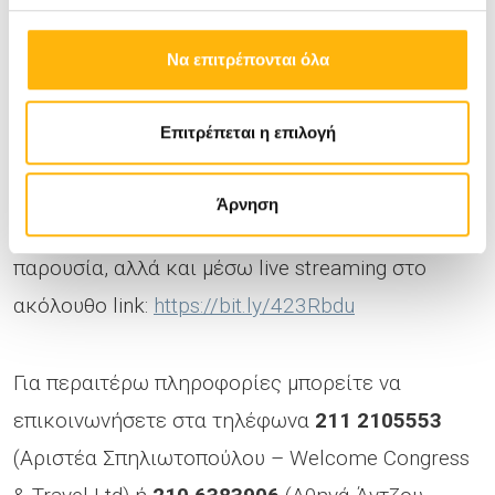
Διευθύντρια Α’ Παιδιατρικής Κλινικής ΙΑΣΩ
Παίδων, τ. Επιμελήτρια Α' Παιδιατρικής Κλινικής
Να επιτρέπονται όλα
ΕΚΠΑ.
Επιτρέπεται η επιλογή
Η συμμετοχή και η παρακολούθηση είναι δωρεάν
και οι συμμετέχοντες θα έχουν τη δυνατότητα να
Άρνηση
παρακολουθήσουν την ημερίδα με φυσική
παρουσία, αλλά και μέσω live streaming στο
ακόλουθο link:
https://bit.ly/423Rbdu
Για περαιτέρω πληροφορίες μπορείτε να
επικοινωνήσετε στα τηλέφωνα
211 2105553
(Αριστέα Σπηλιωτοπούλου – Welcome Congress