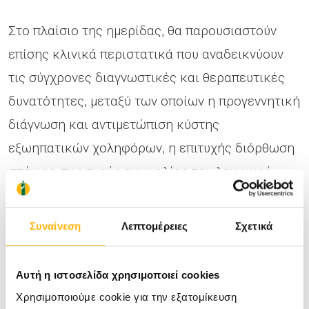
Στο πλαίσιο της ημερίδας, θα παρουσιαστούν
επίσης κλινικά περιστατικά που αναδεικνύουν
τις σύγχρονες διαγνωστικές και θεραπευτικές
δυνατότητες, μεταξύ των οποίων η προγεννητική
διάγνωση και αντιμετώπιση κύστης
εξωηπατικών χοληφόρων, η επιτυχής διόρθωση
σπάνιας συγγενούς ανωμαλίας του λεμφικού
συστήματος, η πρόσφατη εμπειρία από την
επιδημική έξαρση μυκοπλασματικής λοίμωξης
Συναίνεση
Λεπτομέρειες
Σχετικά
2024-2025, η αυξανόμενη συχνότητα
βρογχεκτασιών στον παιδιατρικό πληθυσμό,
Αυτή η ιστοσελίδα χρησιμοποιεί cookies
καθώς και η διερεύνηση περιστατικού νηπίου με
Χρησιμοποιούμε cookie για την εξατομίκευση