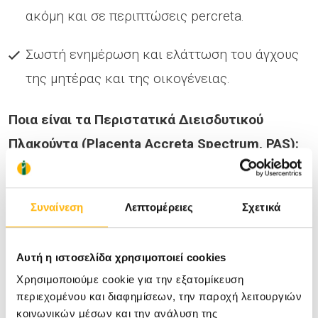
ακόμη και σε περιπτώσεις percreta.
Σωστή ενημέρωση και ελάττωση του άγχους
της μητέρας και της οικογένειας.
Ποια είναι τα Περιστατικά Διεισδυτικού
Πλακούντα (
Placenta
Accreta
Spectrum
,
PAS
):
Τα περιστατικά Διεισδυτικού Πλακούντα
Συναίνεση
Λεπτομέρειες
Σχετικά
(Placenta Accreta Spectrum, PAS) αποτελούν μία
πρόκληση για την Μαιευτική Επιστήμη. Η
Αυτή η ιστοσελίδα χρησιμοποιεί cookies
κατάσταση αυτή συνδέεται με υψηλή πιθανότητα
Χρησιμοποιούμε cookie για την εξατομίκευση
μαιευτικής υστερεκτομής και αιμορραγίας αλλά
περιεχομένου και διαφημίσεων, την παροχή λειτουργιών
και με αυξημένη νοσηρότητα, όπως
κοινωνικών μέσων και την ανάλυση της