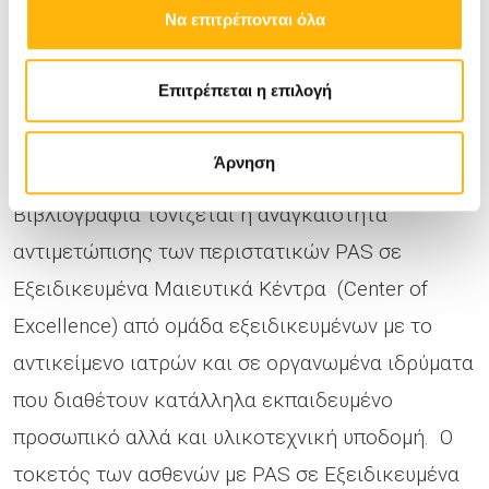
Να επιτρέπονται όλα
των περιπτώσεων αλλά και η συνεχώς
αυξανόμενη συχνότητα εμφάνισης της
Επιτρέπεται η επιλογή
κατάστασης καθιστούν απαραίτητο τον
σχεδιασμό και την προεγχειρητική προετοιμασία
Άρνηση
αυτών των περιστατικών. Στην Διεθνή
Βιβλιογραφία τονίζεται η αναγκαιότητα
αντιμετώπισης των περιστατικών PAS σε
Εξειδικευμένα Μαιευτικά Κέντρα (Center of
Excellence) από ομάδα εξειδικευμένων με το
αντικείμενο ιατρών και σε οργανωμένα ιδρύματα
που διαθέτουν κατάλληλα εκπαιδευμένο
προσωπικό αλλά και υλικοτεχνική υποδομή. Ο
τοκετός των ασθενών με PAS σε Εξειδικευμένα