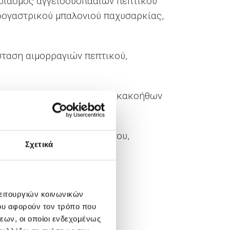
ριασμός αγγειοδυσπααιών πεπτικού
ογαστρικού μπαλονιού παχυσαρκίας,
ταση αιμορραγιών πεπτικού,
ντιμετώπιση καλοήθων και κακοήθων
S) μεσοθωρακίου, οισοφάγου,
Σχετικά
γία
λειτουργιών κοινωνικών
ου αφορούν τον τρόπο που
εων, οι οποίοι ενδεχομένως