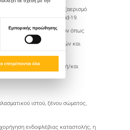
υλλέξει σε σχέση με την
διασμό και ανεξάρτητο εξαερισμό
ιδίως την εποχή του Covid-19.
Εμπορικής προώθησης
λο το φάσμα των ενδείξεων όπως:
ήψη βιοψιών (ενδοβρογχικών και
α επιτρέπονται όλα
εμφαδένων μεσοθωρακίου ή/και
λασματικού ιστού, ξένου σώματος,
ε χορήγηση ενδοφλέβιας καταστολής, η