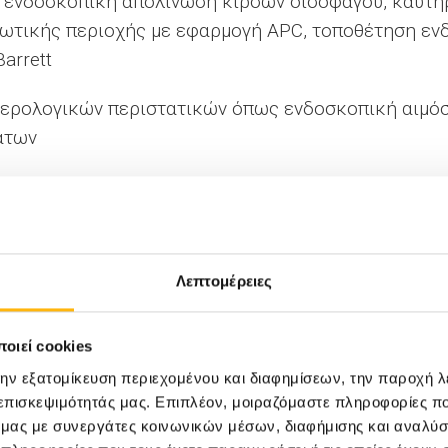
 ενδοσκοπική απολίνωση κιρσών οισοφάγου, καυτη
τικής περιοχής με εφαρμογή APC, τοποθέτηση ενδ
arrett
τερολογικών περιστατικών όπως ενδοσκοπική αιμόσ
άτων
ρομη Χολαγγειοπαγκρεατογραφία (ERCP) για την α
 παγκρέατος
αρμογές του Ενδοσκοπικού Υπερηχογραφήματος (EU
Λεπτομέρειες
κρέατος και ορθοπρωκτικής περιοχής.
οιεί cookies
της Τεχνητής Νοημοσύνης στην Γαστρεντερολο
την εξατομίκευση περιεχομένου και διαφημίσεων, την παροχή 
 επισκεψιμότητάς μας. Επιπλέον, μοιραζόμαστε πληροφορίες π
κού συστήματος:
ό μας με συνεργάτες κοινωνικών μέσων, διαφήμισης και αναλύσ