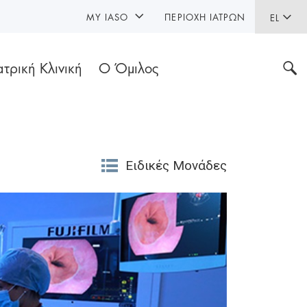
MY IASO
ΠΕΡΙΟΧΉ ΙΑΤΡΏΝ
EL
ατρική Κλινική
Ο Όμιλος
Ειδικές Μονάδες