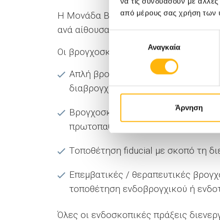
να τις συνδυάσουν με άλλες
από μέρους σας χρήση των 
Η Μονάδα Βρογχοσκοπήσεων διαθέτει 
ανά αίθουσα, καλύπτοντας όλα τα sta
Επιλογή
Αναγκαία
συγκατάθεσης
Οι βρογχοσκοπήσεις πραγματοποιούντ
Απλή βρογχοσκόπηση για λεπτομερή
διαβρογχικών), λήψη κυτταρολογικ
Άρνηση
Βρογχοσκόπηση με ενδοβρογχικό υ
πρωτοπαθούς βλάβης.
Tοποθέτηση fiducial με σκοπό τη διε
Επεμβατικές / θεραπευτικές βρογχ
τοποθέτηση ενδοβρογχικού ή ενδοτ
Όλες οι ενδοσκοπικές πράξεις διενερ