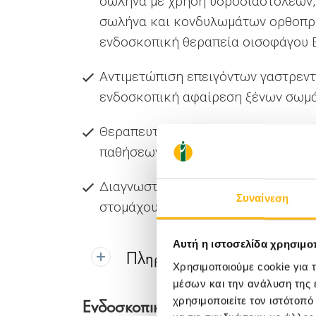
σωλήνα με χρήση υδροδιαστολέων,
σωλήνα και κονδυλωμάτων ορθοπρω
ενδοσκοπική θεραπεία οισοφάγου B
Αντιμετώπιση επειγόντων γαστρεν
ενδοσκοπική αφαίρεση ξένων σωμ
Θεραπευτική Ενδοσκοπική Παλλίνδ
παθήσεων των χοληφόρων και του
Διαγνωστικές και επεμβατικές εφ
Συναίνεση
στομάχου, ήπατος-χοληφόρων, παγ
Αυτή η ιστοσελίδα χρησιμοπ
Πληροφορίες για τη χρήση 
Χρησιμοποιούμε cookie για 
μέσων και την ανάλυση της
Ενδοσκοπικές πράξεις αναπνευστι
χρησιμοποιείτε τον ιστότοπ