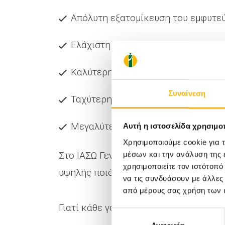
Απόλυτη εξατομίκευση του εμφυτε
Ελάχιστη απώλεια αίματος
Καλύτερη ευθυγράμμιση και σταθε
Συναίνεση
Ταχύτερη αποκατάσταση & λιγότερ
Μεγαλύτερη διάρκεια ζωής του εμ
Αυτή η ιστοσελίδα χρησιμοπ
Χρησιμοποιούμε cookie για 
Στο ΙΑΣΩ Γενική Κλινική, η τεχνολογί
μέσων και την ανάλυση της
χρησιμοποιείτε τον ιστότοπ
υψηλής ποιότητας για κάθε ασθενή. Ε
να τις συνδυάσουν με άλλες
από μέρους σας χρήση των 
Γιατί κάθε γόνατο είναι μοναδικό - κα
Επιλογή