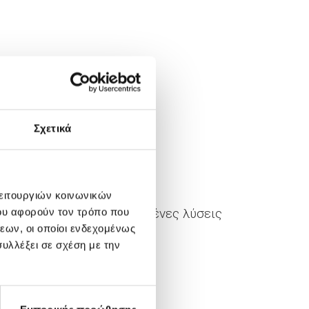
Σχετικά
λειτουργιών κοινωνικών
ασφαλίζοντας προσωποποιημένες λύσεις
ου αφορούν τον τρόπο που
εων, οι οποίοι ενδεχομένως
προς τον άνθρωπο.
υλλέξει σε σχέση με την