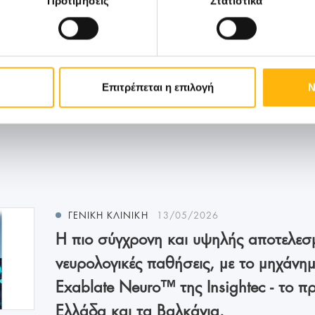
Προτιμήσεις
Στατιστικά
Επιτρέπεται η επιλογή
Ν
α
ΓΕΝΙΚΉ ΚΛΙΝΙΚΉ
13/05/2026
Η πιο σύγχρονη και υψηλής αποτελεσμ
νευρολογικές παθήσεις, με το μηχάν
Exablate Neuro™ της Insightec - το π
Ελλάδα και τα Βαλκάνια.