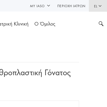
MY IASO
ΠΕΡΙΟΧΉ ΙΑΤΡΏΝ
EL
ατρική Κλινική
Ο Όμιλος
ρθροπλαστική Γόνατος