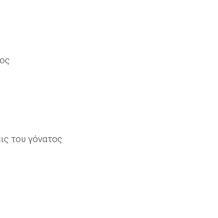
τος
ις του γόνατος