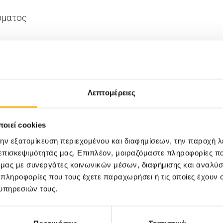
ύματος
ρότητα
Λεπτομέρειες
ος μετεγχειρητικός πόνος
φυτεύματος
οιεί cookies
την εξατομίκευση περιεχομένου και διαφημίσεων, την παροχή 
α αιχμής συνδυάζεται με την ιατρική ακρίβεια, εξ
 επισκεψιμότητάς μας. Επιπλέον, μοιραζόμαστε πληροφορίες π
ό μας με συνεργάτες κοινωνικών μέσων, διαφήμισης και αναλύσ
πενδύουμε στη γνώση, την εξέλιξη και τον σεβασμό 
 πληροφορίες που τους έχετε παραχωρήσει ή τις οποίες έχουν σ
υπηρεσιών τους.
ι έτσι πρέπει να αντιμετωπίζεται.