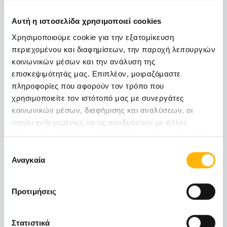
Τηλέφωνα τμήματος:
Αυτή η ιστοσελίδα χρησιμοποιεί cookies
210 638 3070
Χρησιμοποιούμε cookie για την εξατομίκευση
210 638 3071
περιεχομένου και διαφημίσεων, την παροχή λειτουργιών
210 638 3072
κοινωνικών μέσων και την ανάλυση της
επισκεψιμότητάς μας. Επιπλέον, μοιραζόμαστε
πληροφορίες που αφορούν τον τρόπο που
χρησιμοποιείτε τον ιστότοπό μας με συνεργάτες
Για ραντεβού:
κοινωνικών μέσων, διαφήμισης και αναλύσεων, οι
οποίοι ενδεχομένως να τις συνδυάσουν με άλλες
Δευτέρα-Παρασκευή 10:00 - 17:00
πληροφορίες που τους έχετε παραχωρήσει ή τις οποίες
210 638 3288
έχουν συλλέξει σε σχέση με την από μέρους σας χρήση
Επιλογή
των υπηρεσιών τους.
Αναγκαία
συγκατάθεσης
Email:
Προτιμήσεις
ortho.paidon@iaso.gr
Στατιστικά