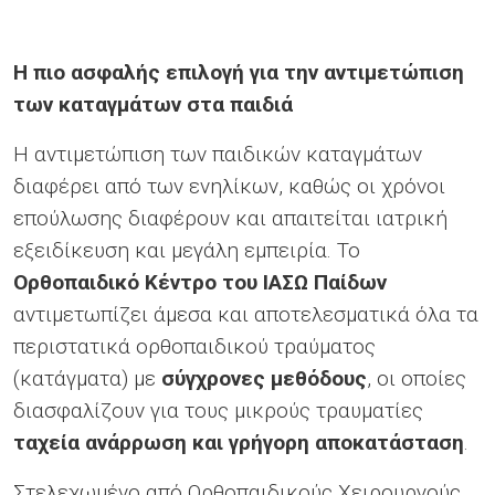
Η πιο ασφαλής επιλογή για την αντιμετώπιση
των καταγμάτων στα παιδιά
Η αντιμετώπιση των παιδικών καταγμάτων
Για να
διαφέρει από των ενηλίκων, καθώς οι χρόνοι
επούλωσης διαφέρουν και απαιτείται ιατρική
εξειδίκευση και μεγάλη εμπειρία. Το
Ορθοπαιδικό Κέντρο του ΙΑΣΩ Παίδων
αντιμετωπίζει άμεσα και αποτελεσματικά όλα τα
περιστατικά ορθοπαιδικού τραύματος
μπορέσετε να δείτε το video
δώστε μας την
(κατάγματα) με
σύγχρονες μεθόδους
, οι οποίες
συγκατάθεσή σας στα cookies Εμπορικής
διασφαλίζουν για τους μικρούς τραυματίες
Προώθησης
.
ταχεία ανάρρωση και γρήγ
o
ρη αποκατάσταση
.
Στελεχωμένο από Ορθοπαιδικούς Χειρουργούς