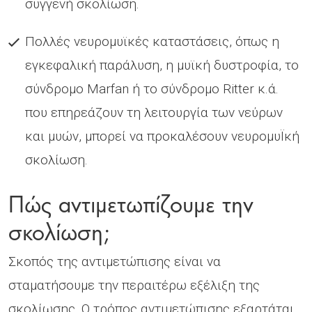
συγγενή σκολίωση.
Πολλές νευροµυϊκές καταστάσεις, όπως η
εγκεφαλική παράλυση, η µυϊκή δυστροφία, το
σύνδροµο Marfan ή το σύνδροµο Ritter κ.ά.
που επηρεάζουν τη λειτουργία των νεύρων
και µυών, µπορεί να προκαλέσουν νευροµυΪκή
σκολίωση.
Πώς αντιµετωπίζουµε την
σκολίωση;
Σκοπός της αντιµετώπισης είναι να
σταµατήσουµε την περαιτέρω εξέλιξη της
σκολίωσης. Ο τρόπος αντιµετώπισης εξαρτάται