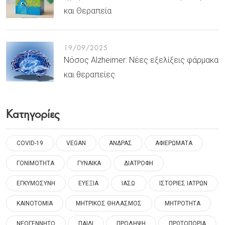
και Θεραπεία
19/09/2025
Νόσος Alzheimer: Νέες εξελίξεις φάρμακα
και θεραπείες
Κατηγορίες
COVID-19
VEGAN
ΑΝΔΡΑΣ
ΑΦΙΕΡΩΜΑΤΑ
ΓΟΝΙΜΟΤΗΤΑ
ΓΥΝΑΙΚΑ
ΔΙΑΤΡΟΦΗ
ΕΓΚΥΜΟΣΥΝΗ
ΕΥΕΞΙΑ
ΙΑΣΩ
ΙΣΤΟΡΙΕΣ ΙΑΤΡΩΝ
ΚΑΙΝΟΤΟΜΙΑ
ΜΗΤΡΙΚΟΣ ΘΗΛΑΣΜΟΣ
ΜΗΤΡΟΤΗΤΑ
ΝΕΟΓΕΝΝΗΤΟ
ΠΑΙΔΙ
ΠΡΟΛΗΨΗ
ΠΡΩΤΟΠΟΡΙΑ