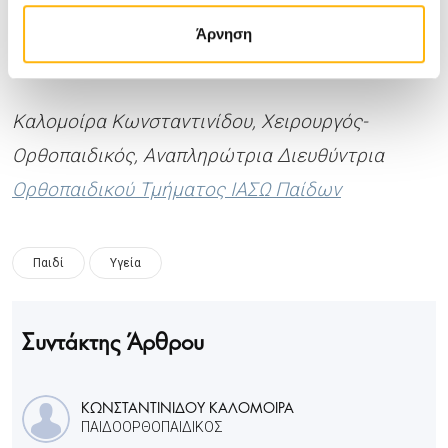
κίνδυνος παράλυσης είναι µικρότερος του
Άρνηση
0.25%.
Καλομοίρα Κωνσταντινίδου, Χειρουργός-
Ορθοπαιδικός, Αναπληρώτρια Διευθύντρια
Ορθοπαιδικού Τμήματος ΙΑΣΩ Παίδων
Παιδί
Υγεία
Συντάκτης Άρθρου
ΚΩΝΣΤΑΝΤΙΝΙΔΟΥ ΚΑΛΟΜΟΙΡΑ
ΠΑΙΔΟΟΡΘΟΠΑΙΔΙΚΟΣ