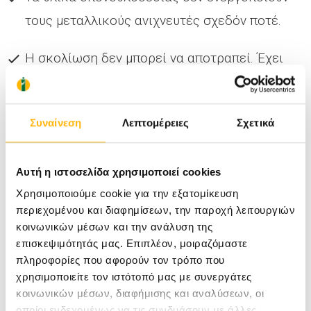
τους µεταλλικούς ανιχνευτές σχεδόν ποτέ.
Η σκολίωση δεν µπορεί να αποτραπεί. Έχει
πλέον αποδειχθεί ότι δεν σχετίζεται µε το
κουβάληµα της σχολικής τσάντας ή µε
Συναίνεση
Λεπτομέρειες
Σχετικά
οτιδήποτε έκανε το παιδί ή ο γονιός.
Δεν πρέπει να κατηγορείτε τον εαυτό σας
Αυτή η ιστοσελίδα χρησιμοποιεί cookies
επειδή δεν αναγνωρίσατε την καµπύλη στην
Χρησιμοποιούμε cookie για την εξατομίκευση
περιεχομένου και διαφημίσεων, την παροχή λειτουργιών
πλάτη του παιδιού σας. Η σκολίωση µπορεί να
κοινωνικών μέσων και την ανάλυση της
επιδεινωθεί πολύ γρήγορα µέσα σε λίγους
επισκεψιμότητάς μας. Επιπλέον, μοιραζόμαστε
µήνες, ιδιαίτερα κατά την εφηβεία.
πληροφορίες που αφορούν τον τρόπο που
χρησιμοποιείτε τον ιστότοπό μας με συνεργάτες
κοινωνικών μέσων, διαφήμισης και αναλύσεων, οι
Πολλοί πιστεύουν ότι µετά από ένα
οποίοι ενδεχομένως να τις συνδυάσουν με άλλες