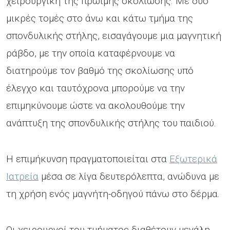
χειρουργική της πρώιµης σκολίωσης. Με δύο
µικρές τοµές στο άνω και κάτω τµήµα της
σπονδυλικής στήλης, εισαγάγουµε µια µαγνητική
ράβδο, µε την οποία καταφέρνουµε να
διατηρούµε τον βαθµό της σκολίωσης υπό
έλεγχο και ταυτόχρονα µπορούµε να την
επιµηκύνουµε ώστε να ακολουθούµε την
ανάπτυξη της σπονδυλικής στήλης του παιδιού.
Η επιµήκυνση πραγµατοποιείται στα
Εξωτερικά
Ιατρεία
µέσα σε λίγα δευτερόλεπτα, ανώδυνα µε
τη χρήση ενός µαγνήτη-οδηγού πάνω στο δέρµα.
Οι χειρουργοί του τµήµατος διαθέτουν µεγάλη