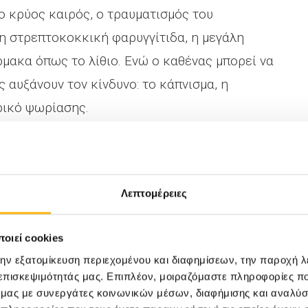
ο κρύος καιρός, ο τραυματισμός του
η στρεπτοκοκκική φαρυγγίτιδα, η μεγάλη
μακα όπως το λίθιο. Ενώ ο καθένας μπορεί να
ς αυξάνουν τον κίνδυνο: το κάπνισμα, η
ρικό ψωρίασης.
ασης
Λεπτομέρειες
ώματα που βλέπετε στο δέρμα σας, αλλά αυτή
δέρμα.
οιεί cookies
την εξατομίκευση περιεχομένου και διαφημίσεων, την παροχή 
να διαφέρουν από άτομο σε άτομο και
 επισκεψιμότητάς μας. Επιπλέον, μοιραζόμαστε πληροφορίες π
ς που έχει κανείς. Μερικοί άνθρωποι μπορεί
ό μας με συνεργάτες κοινωνικών μέσων, διαφήμισης και αναλύσ