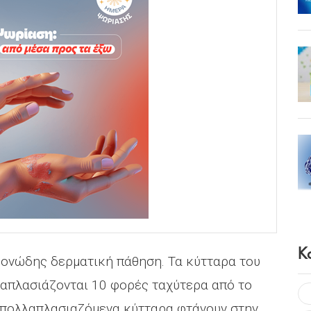
Κ
μονώδης δερματική πάθηση. Τα κύτταρα του
απλασιάζονται 10 φορές ταχύτερα από το
 πολλαπλασιαζόμενα κύτταρα φτάνουν στην