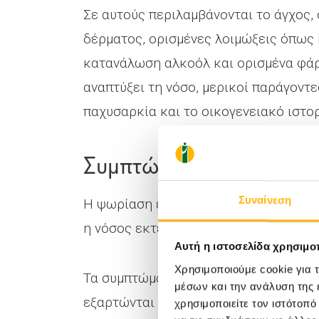
Σε αυτούς περιλαμβάνονται το άγχος, 
δέρματος, ορισμένες λοιμώξεις όπως 
κατανάλωση αλκοόλ και ορισμένα φάρ
αναπτύξει τη νόσο, μερικοί παράγοντε
παχυσαρκία και το οικογενειακό ιστο
Συμπτώματα της ψωρί
Συναίνεση
Η ψωρίαση είναι γνωστή για τα συμπτ
η νόσος εκτείνεται βαθύτερα από το 
Αυτή η ιστοσελίδα χρησιμοπ
Χρησιμοποιούμε cookie για 
Τα συμπτώματα της ψωρίασης μπορεί 
μέσων και την ανάλυση της
εξαρτώνται από το είδος της ψωρίαση
χρησιμοποιείτε τον ιστότοπ