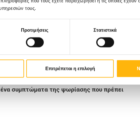
 πληροφορίες που τους έχετε παραχωρήσει ή τις οποίες έχουν σ
αλής ή στους αγκώνες τους, άλλοι μπορεί να
υπηρεσιών τους.
μέρος του σώματός τους και άλλοι να έχουν
ματα.
Προτιμήσεις
Στατιστικά
ίζουμε για την ψωρίαση είναι ότι δεν είναι
λήσετε αγγίζοντας τις δερματικές πλάκες
Επιτρέπεται η επιλογή
Ν
μένα συμπτώματα της ψωρίασης που πρέπει