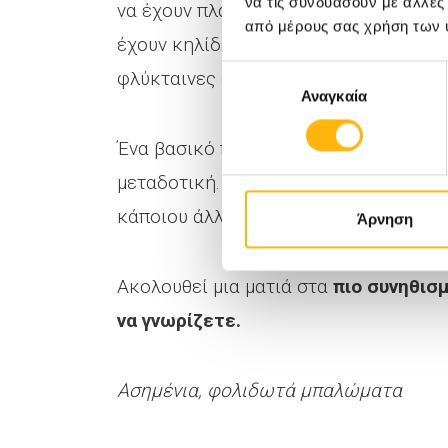
να τις συνδυάσουν με άλλες
να έχουν πλάκες στο τριχωτό της κεφ
από μέρους σας χρήση των 
έχουν κηλίδες που καλύπτουν μεγάλο 
Επιλογή
φλύκταινες στις παλάμες και στα πέλ
Αναγκαία
συγκατάθεσης
Ένα βασικό πράγμα που πρέπει να γνωρ
μεταδοτική. Δεν μπορείτε να την κολ
κάποιου άλλου.
Άρνηση
Ακολουθεί μια ματιά στα
πιο συνηθισ
να γνωρίζετε.
Ασημένια, φολιδωτά μπαλώματα