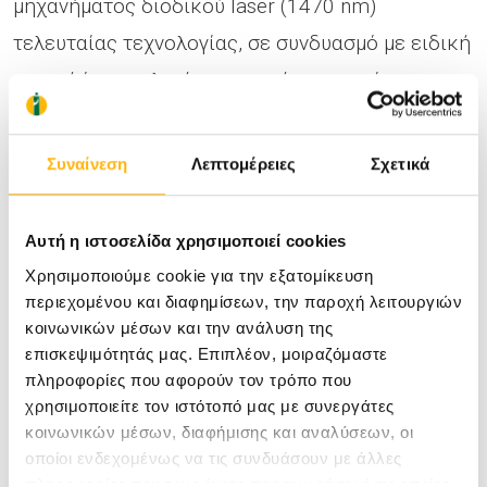
μηχανήματος διοδικού laser (1470 nm)
τελευταίας τεχνολογίας, σε συνδυασμό με ειδική
οπτική ίνα κυκλικής εκπομπής, τα οποία μας
δίνουν το ιδανικό αποτέλεσμα προς όφελος του
ασθενούς.
Συναίνεση
Λεπτομέρειες
Σχετικά
Η επέμβαση πραγματοποιείται με ημερήσια
Αυτή η ιστοσελίδα χρησιμοποιεί cookies
νοσηλεία και μετεγχειρητικά οι μικροί ασθενείς
Χρησιμοποιούμε cookie για την εξατομίκευση
μπορούν να επιστρέψουν άμεσα στις
περιεχομένου και διαφημίσεων, την παροχή λειτουργιών
κοινωνικών μέσων και την ανάλυση της
καθημερινές τους δραστηριότητες χωρίς πόνο,
επισκεψιμότητάς μας. Επιπλέον, μοιραζόμαστε
με άψογο αισθητικό αποτέλεσμα και με ελάχιστη
πληροφορίες που αφορούν τον τρόπο που
χρησιμοποιείτε τον ιστότοπό μας με συνεργάτες
μετεγχειρητική φροντίδα.
κοινωνικών μέσων, διαφήμισης και αναλύσεων, οι
οποίοι ενδεχομένως να τις συνδυάσουν με άλλες
πληροφορίες που τους έχετε παραχωρήσει ή τις οποίες