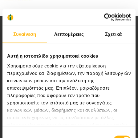
Συναίνεση
Λεπτομέρειες
Σχετικά
Αυτή η ιστοσελίδα χρησιμοποιεί cookies
Αποστολή μας να παρέχουμε υψηλής
Χρησιμοποιούμε cookie για την εξατομίκευση
ποιότητας ολοκληρωμένες υπηρεσίες
περιεχομένου και διαφημίσεων, την παροχή λειτουργιών
υγείας.
κοινωνικών μέσων και την ανάλυση της
επισκεψιμότητάς μας. Επιπλέον, μοιραζόμαστε
πληροφορίες που αφορούν τον τρόπο που
χρησιμοποιείτε τον ιστότοπό μας με συνεργάτες
Περιοχή Ιατρών
κοινωνικών μέσων, διαφήμισης και αναλύσεων, οι
οποίοι ενδεχομένως να τις συνδυάσουν με άλλες
Εκδηλώσεις
πληροφορίες που τους έχετε παραχωρήσει ή τις οποίες
έχουν συλλέξει σε σχέση με την από μέρους σας χρήση
Επιλογή