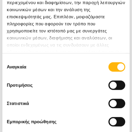
περιεχομένου και διαφημίσεων, την παροχή λειτουργιών
κοινωνικών μέσων και την ανάλυση της
επισκεψιμότητάς μας. Επιπλέον, μοιραζόμαστε
πληροφορίες που αφορούν τον τρόπο που
χρησιμοποιείτε τον ιστότοπό μας με συνεργάτες
κοινωνικών μέσων, διαφήμισης και αναλύσεων, οι
οποίοι ενδεχομένως να τις συνδυάσουν με άλλες
πληροφορίες που τους έχετε παραχωρήσει ή τις οποίες
έχουν συλλέξει σε σχέση με την από μέρους σας χρήση
Επιλογή
των υπηρεσιών τους.
Αναγκαία
συγκατάθεσης
Προτιμήσεις
Στατιστικά
Εμπορικής προώθησης