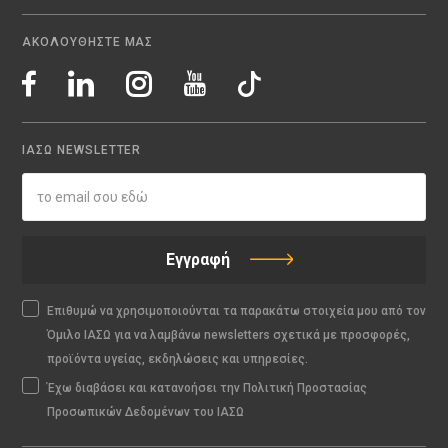
ΑΚΟΛΟΥΘΗΣΤΕ ΜΑΣ
ΙΑΣΩ NEWSLETTER
Εγγραφή
Επιθυμώ να χρησιμοποιούνται τα παρακάτω στοιχεία μου από τον
Όμιλο ΙΑΣΩ για να λαμβάνω newsletters σχετικά με προσφορές,
προϊόντα υγείας, εκδηλώσεις και υπηρεσίες.
Έχω διαβάσει και κατανοήσει την Πολιτική Προστασίας
Προσωπικών Δεδομένων του ΙΑΣΩ