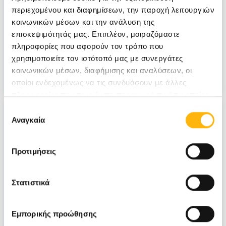
περιεχομένου και διαφημίσεων, την παροχή λειτουργιών
και πως θεραπεύεται
κοινωνικών μέσων και την ανάλυση της
επισκεψιμότητάς μας. Επιπλέον, μοιραζόμαστε
ΓΕΝΙΚΗ ΚΛΙΝΙΚΗ
ΜΑΙΕΥΤΙΚΗ - ΓΥΝΑΙΚΟΛΟΓΙΚΗ
πληροφορίες που αφορούν τον τρόπο που
χρησιμοποιείτε τον ιστότοπό μας με συνεργάτες
Άνδρας
Γυναίκα
Πρόληψη
Υγεία
κοινωνικών μέσων, διαφήμισης και αναλύσεων, οι
οποίοι ενδεχομένως να τις συνδυάσουν με άλλες
πληροφορίες που τους έχετε παραχωρήσει ή τις οποίες
έχουν συλλέξει σε σχέση με την από μέρους σας χρήση
Επιλογή
των υπηρεσιών τους.
Αναγκαία
συγκατάθεσης
Προτιμήσεις
Στατιστικά
Εμπορικής προώθησης