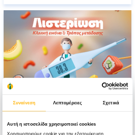
Συναίνεση
Λεπτομέρειες
Σχετικά
ΛΑΖΑΝΑΣ ΜΑΡΙΟΣ ΚΩΝΣΤΑΝΤΙΝΟΣ &
ΠΑΠΑΣΤΑΜΟΥΛΗ ΕΛΕΝΗ
08/07/2024
Αυτή η ιστοσελίδα χρησιμοποιεί cookies
Λιστερίωση – Τι είναι, πως μεταδίδεται
Χρησιμοποιούμε cookie για την εξατομίκευση