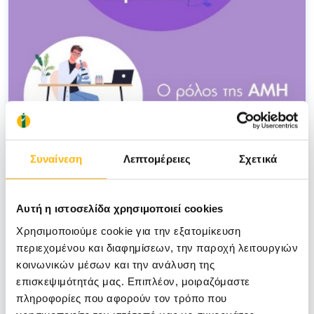
Συναίνεση
Λεπτομέρειες
Σχετικά
ΓΡΥΠΑΡΗΣ ΙΩΑΝΝΗΣ
Αυτή η ιστοσελίδα χρησιμοποιεί cookies
23/06/2022
Χρησιμοποιούμε cookie για την εξατομίκευση
Ο ρόλος της ΑΜΗ στην
περιεχομένου και διαφημίσεων, την παροχή λειτουργιών
κοινωνικών μέσων και την ανάλυση της
αναπαραγωγή
επισκεψιμότητάς μας. Επιπλέον, μοιραζόμαστε
πληροφορίες που αφορούν τον τρόπο που
ΜΑΙΕΥΤΙΚΗ - ΓΥΝΑΙΚΟΛΟΓΙΚΗ