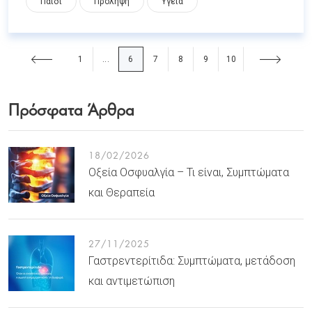
Παιδί
Πρόληψη
Υγεία
1
6
7
8
9
10
...
Πρόσφατα Άρθρα
18/02/2026
Οξεία Οσφυαλγία – Τι είναι, Συμπτώματα
και Θεραπεία
27/11/2025
Γαστρεντερίτιδα: Συμπτώματα, μετάδοση
και αντιμετώπιση