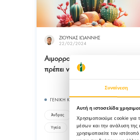
ΖΙΟΥΝΑΣ ΙΩΑΝΝΗΣ
22/02/2024
Αιμορροϊδοπάθεια: Όλα όσα
πρέπει να γνωρίζετε
Συναίνεση
ΓΕΝΙΚΗ ΚΛΙΝΙΚΗ
Αυτή η ιστοσελίδα χρησιμοπ
Άνδρας
Γυναίκα
Πρόληψη
Χρησιμοποιούμε cookie για 
μέσων και την ανάλυση της
Υγεία
χρησιμοποιείτε τον ιστότοπ