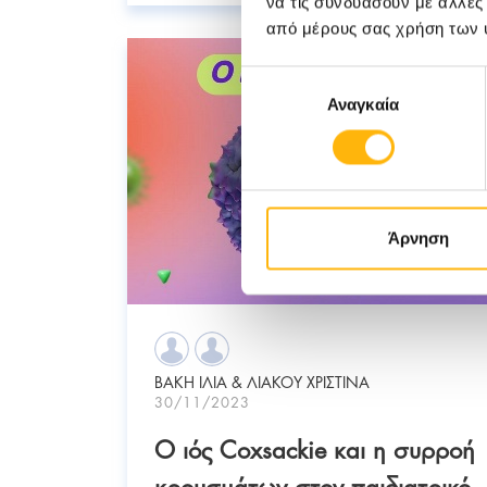
να τις συνδυάσουν με άλλες
από μέρους σας χρήση των 
Επιλογή
Αναγκαία
συγκατάθεσης
Άρνηση
ΒΑΚΗ ΙΛΙΑ & ΛΙΑΚΟΥ ΧΡΙΣΤΙΝΑ
30/11/2023
Ο ιός Coxsackie και η συρροή
κρουσμάτων στον παιδιατρικό