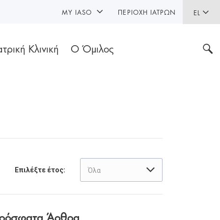
MY IASO
ΠΕΡΙΟΧΉ ΙΑΤΡΏΝ
EL
ατρική Κλινική
Ο Όμιλος
Επιλέξτε έτος:
Όλα
ρόσφατα Άρθρα