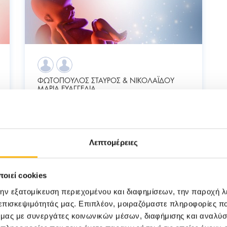
ΦΩΤΟΠΟΥΛΟΣ ΣΤΑΥΡΟΣ & ΝΙΚΟΛΑΪΔΟΥ
ΜΑΡΙΑ ΕΥΑΓΓΕΛΙΑ
04/12/2023
Επιπωματικός - Διεισδυτικός
Πλακούντας
Λεπτομέρειες
ΜΑΙΕΥΤΙΚΗ - ΓΥΝΑΙΚΟΛΟΓΙΚΗ
οιεί cookies
Γυναίκα
Εγκυμοσύνη
Τοκετός
την εξατομίκευση περιεχομένου και διαφημίσεων, την παροχή 
 επισκεψιμότητάς μας. Επιπλέον, μοιραζόμαστε πληροφορίες π
Υγεία
ό μας με συνεργάτες κοινωνικών μέσων, διαφήμισης και αναλύσ