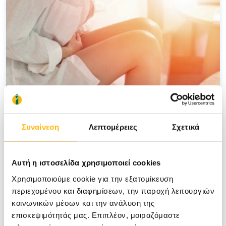
Συναίνεση
Λεπτομέρειες
Σχετικά
ΜΠΑΖΑΙΟΣ ΑΝΔΡΕΑΣ
30/07/2021
Αυτή η ιστοσελίδα χρησιμοποιεί cookies
Ενδομητρίωση - O «κρυφός» πόνος
Χρησιμοποιούμε cookie για την εξατομίκευση
εκατομμυρίων γυναικών
περιεχομένου και διαφημίσεων, την παροχή λειτουργιών
κοινωνικών μέσων και την ανάλυση της
επισκεψιμότητάς μας. Επιπλέον, μοιραζόμαστε
ΜΑΙΕΥΤΙΚΗ - ΓΥΝΑΙΚΟΛΟΓΙΚΗ