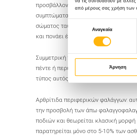
να τις συνδυάσουν με άλλες
προσβάλλονται λιγότερες από πέντε μ
από μέρους σας χρήση των 
συμπτώματα αρθρίτιδας δεν εμφανίζον
Επιλογή
σώματος ταυτόχρονα. Στον τύπο αυτόν
Αναγκαία
συγκατάθεσης
και πονάει ένα δάκτυλο χεριού ή ποδι
Συμμετρική πολυαρθρίτιδα: στον τύπο
Άρνηση
πέντε ή περισσότερες αρθρώσεις και 
τύπος αυτός μιμείται τα συμπτώματα 
Αρθρίτιδα περιφερικών φαλάγγων: αυ
την προσβολή των άπω φαλαγγοφαλαγ
ποδιών και θεωρείται κλασική μορφή 
παρατηρείται μόνο στο 5-10% των ασθ