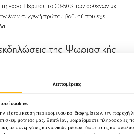
α τη νόσο. Περίπου το 33-50% των ασθενών με
ον έναν συγγενή πρώτου βαθμού που έχει
δα.
ς εκδηλώσεις της Ψωριασικής
ατα ποικίλουν ανάλογα με τις αρθρώσεις που
Λεπτομέρειες
 προσβολής διαφέρει σε κάθε ασθενή και
 ασθενή με την πάροδο του χρόνου. Κάποιοι
οιεί cookies
ουν.
την εξατομίκευση περιεχομένου και διαφημίσεων, την παροχή 
 επισκεψιμότητάς μας. Επιπλέον, μοιραζόμαστε πληροφορίες π
ό μας με συνεργάτες κοινωνικών μέσων, διαφήμισης και αναλύσ
τον τύπο ψωριασικής αρθρίτιδας