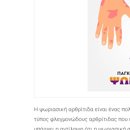
Η ψωριασική αρθρίτιδα είναι ένας π
τύπος φλεγμονώδους αρθρίτιδας που 
υπάρχει η αντίληψη ότι η ψωριασική α