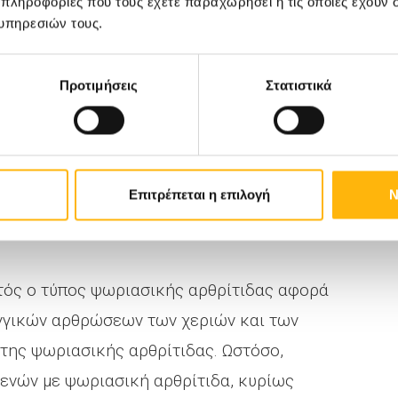
 πληροφορίες που τους έχετε παραχωρήσει ή τις οποίες έχουν σ
ικρές ή μεγάλες αρθρώσεις και τα
υπηρεσιών τους.
ται σε αρθρώσεις και στις δύο πλευρές του
 ανήκει και η δακτυλίτιδα, όπου διογκώνεται
Προτιμήσεις
Στατιστικά
ού, το οποίο αποκτά τη μορφή «λουκάνικου».
 αυτό της ψωριασικής αρθρίτιδας πάσχουν
Επιτρέπεται η επιλογή
Ν
στις δύο πλευρές του σώματος ταυτόχρονα. Ο
της ρευματοειδούς αρθρίτιδας.
τός ο τύπος ψωριασικής αρθρίτιδας αφορά
γικών αρθρώσεων των χεριών και των
της ψωριασικής αρθρίτιδας. Ωστόσο,
ενών με ψωριασική αρθρίτιδα, κυρίως