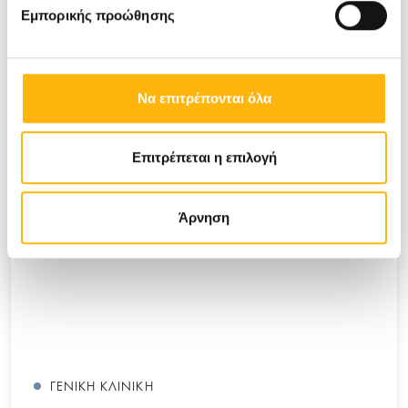
Εμπορικής προώθησης
Να επιτρέπονται όλα
ΠΝΕΥΜΑΤΙΚΟΣ ΣΠΥΡΙΔΩΝ
18/02/2026
Οξεία Οσφυαλγία – Τι είναι,
Επιτρέπεται η επιλογή
Συμπτώματα και Θεραπεία
Άρνηση
ΓΕΝΙΚΉ ΚΛΙΝΙΚΉ