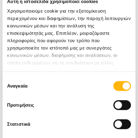
Αυτή η ιστοσελίδα χρησιμοποιεί cookies
ΜΠΙΖΑΝΗ ΑΝΝΑ
Χρησιμοποιούμε cookie για την εξατομίκευση
ΔΕΡΜΑΤΟΛΟΓΟΣ-ΑΦΡΟΔΙΣΙΟΛΟΓΟΣ
περιεχομένου και διαφημίσεων, την παροχή λειτουργιών
κοινωνικών μέσων και την ανάλυση της
επισκεψιμότητάς μας. Επιπλέον, μοιραζόμαστε
Δείτε κι άλλα άρθρα του ιατρού
πληροφορίες που αφορούν τον τρόπο που
χρησιμοποιείτε τον ιστότοπό μας με συνεργάτες
Σχετικά Άρθρα
κοινωνικών μέσων, διαφήμισης και αναλύσεων, οι
οποίοι ενδεχομένως να τις συνδυάσουν με άλλες
πληροφορίες που τους έχετε παραχωρήσει ή τις οποίες
έχουν συλλέξει σε σχέση με την από μέρους σας χρήση
Επιλογή
των υπηρεσιών τους.
Αναγκαία
συγκατάθεσης
Προτιμήσεις
Στατιστικά