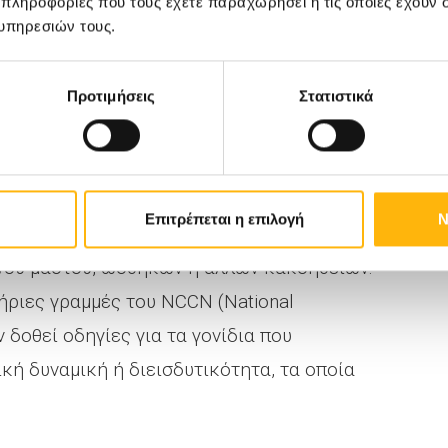
 πληροφορίες που τους έχετε παραχωρήσει ή τις οποίες έχουν σ
κά, κάποια από αυτά τα γονίδια είναι τα ΑΤΜ,
υπηρεσιών τους.
, RAD51D, BRIP1, CDH1, CHEK2 , STK11, NF1.
Προτιμήσεις
Στατιστικά
ραλλαγές
Επιτρέπεται η επιλογή
Ν
πάντα με τον γενετιστή, είναι η σωστή
ίνου μαστού, ωοθηκών ή άλλων κακοηθειών.
ήριες γραμμές του NCCN (National
 δοθεί οδηγίες για τα γονίδια που
κή δυναμική ή διεισδυτικότητα, τα οποία