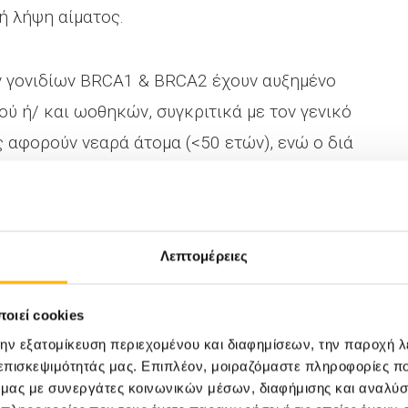
λή λήψη αίματος.
ν γονιδίων BRCA1 & BRCA2 έχουν αυξημένο
ύ ή/ και ωοθηκών, συγκριτικά με τον γενικό
ς αφορούν νεαρά άτομα (<50 ετών), ενώ ο διά
μαστού υπολογίζεται ως ~70% μέχρι την
των γονιδίων BRCA1 & BRCA2 δύναται να
ο και από τον πατέρα, με την πιθανότητα
Λεπτομέρειες
ναι 50%. Τα τελευταία χρόνια, ο γονιδιακός
νάλυσης πολλαπλών γονιδίων, πολυ-
οιεί cookies
 συμπεριλαμβανομένων των BRCA1 & BRCA2, τα
την εξατομίκευση περιεχομένου και διαφημίσεων, την παροχή 
η κληρονομικών μορφών καρκίνου, όπως του
 επισκεψιμότητάς μας. Επιπλέον, μοιραζόμαστε πληροφορίες π
έρου, του στομάχου, του ενδομητρίου, του
ό μας με συνεργάτες κοινωνικών μέσων, διαφήμισης και αναλύσ