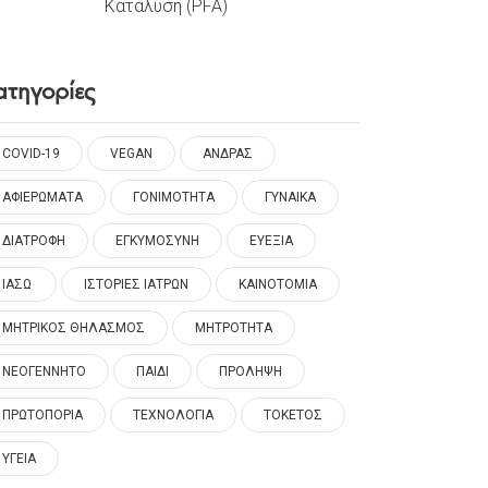
Κατάλυση (PFA)
ατηγορίες
COVID-19
VEGAN
ΑΝΔΡΑΣ
ΑΦΙΕΡΩΜΑΤΑ
ΓΟΝΙΜΟΤΗΤΑ
ΓΥΝΑΙΚΑ
ΔΙΑΤΡΟΦΗ
ΕΓΚΥΜΟΣΥΝΗ
ΕΥΕΞΙΑ
ΙΑΣΩ
ΙΣΤΟΡΙΕΣ ΙΑΤΡΩΝ
ΚΑΙΝΟΤΟΜΙΑ
ΜΗΤΡΙΚΟΣ ΘΗΛΑΣΜΟΣ
ΜΗΤΡΟΤΗΤΑ
ΝΕΟΓΕΝΝΗΤΟ
ΠΑΙΔΙ
ΠΡΟΛΗΨΗ
ΠΡΩΤΟΠΟΡΙΑ
ΤΕΧΝΟΛΟΓΙΑ
ΤΟΚΕΤΟΣ
ΥΓΕΙΑ