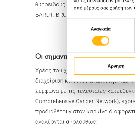
να τις συνδυάσουν με άλλες
θυροειδούς, αλλά και άλλων. Ενδεικτι
από μέρους σας χρήση των 
ΒARD1, BRCA1, BRCA2, PALB2, RAD51C
Επιλογή
Αναγκαία
συγκατάθεσης
Οι σημαντικότερες γονιδιακές πα
Άρνηση
Χρέος του χειρουργού, σε συνεργασία 
διαχείριση κινδύνου ανάπτυξης καρκ
Σύμφωνα με τις τελευταίες κατευθυντ
Comprehensive Cancer Network), έχουν
προδιαθέτουν στον καρκίνο διαφορετι
αναλύονται ακολούθως: