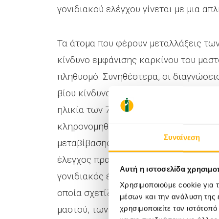
γονιδιακού ελέγχου γίνεται με μια απ
Τα άτομα που φέρουν μεταλλάξεις τω
κίνδυνο εμφάνισης καρκίνου του μαστο
πληθυσμό. Συνηθέστερα, οι διαγνώσει
βίου κίνδυνος ανάπτυξης κακοήθειας 
ηλικία των 70 ετών. Οι μεταλλάξεις 
κληρονομηθούν τόσο από τη μητέρα όσ
Συναίνεση
μεταβίβασης από γονέα σε τέκνο να εί
έλεγχος πραγματοποιείται μέσω της α
Αυτή η ιστοσελίδα χρησιμοπ
γονιδιακός έλεγχος (panel testing),
Χρησιμοποιούμε cookie για 
οποία σχετίζονται με την προδιάθεσ
μέσων και την ανάλυση της
μαστού, των ωοθηκών, του παχέος εντ
χρησιμοποιείτε τον ιστότοπ