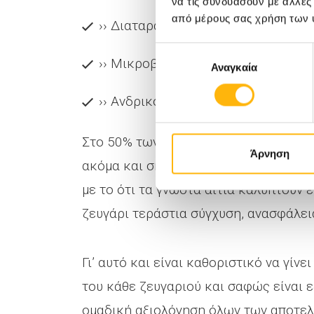
να τις συνδυάσουν με άλλες
από μέρους σας χρήση των 
›› Διαταραχές πηκτικότητας του αί
Επιλογή
›› Μικροβίωμα κόλπου - εντέρου.
Αναγκαία
συγκατάθεσης
›› Ανδρικός παράγοντας.
Στο 50% των περιπτώσεων η αιτιολογί
Άρνηση
ακόμα και σήμερα στο 50% των περιστ
με το ότι τα γνωστά αίτια καλύπτουν 
ζευγάρι τεράστια σύγχυση, ανασφάλεια
Γι’ αυτό και είναι καθοριστικό να γίν
του κάθε ζευγαριού και σαφώς είναι εξ
ομαδική αξιολόγηση όλων των αποτελ