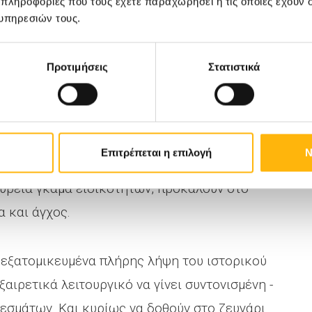
 πληροφορίες που τους έχετε παραχωρήσει ή τις οποίες έχουν σ
υπηρεσιών τους.
ματος - θρομβοφιλία.
Προτιμήσεις
Στατιστικά
α παραμένει άγνωστη. Αυτό το γεγονός, ότι
Επιτρέπεται η επιλογή
Ν
ατικών το αίτιο είναι άγνωστο, σε συνδυασμό
ευρεία γκάμα ειδικοτήτων, προκαλούν στο
 και άγχος.
ει εξατομικευμένα πλήρης λήψη του ιστορικού
αιρετικά λειτουργικό να γίνει συντονισμένη -
εσμάτων. Και κυρίως να δοθούν στο ζευγάρι