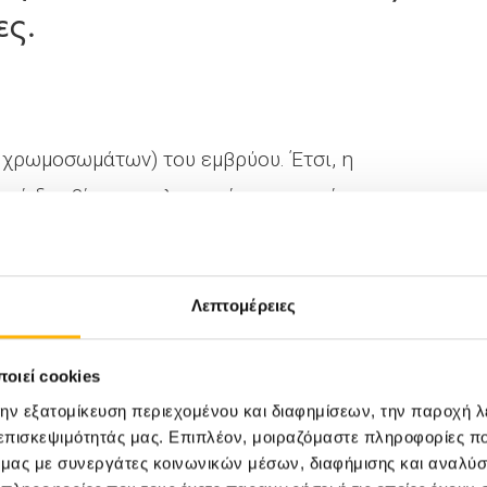
ες.
χρωμοσωμάτων) του εμβρύου. Έτσι, η
ικό δαρβίνειο επιλεκτικό μηχανισμό» της
ς - υποδεκτικότητα ενδομητρίου.
Λεπτομέρειες
ιπιδικό σύνδρομο.
οιεί cookies
ύγους.
την εξατομίκευση περιεχομένου και διαφημίσεων, την παροχή 
 επισκεψιμότητάς μας. Επιπλέον, μοιραζόμαστε πληροφορίες π
ό μας με συνεργάτες κοινωνικών μέσων, διαφήμισης και αναλύσ