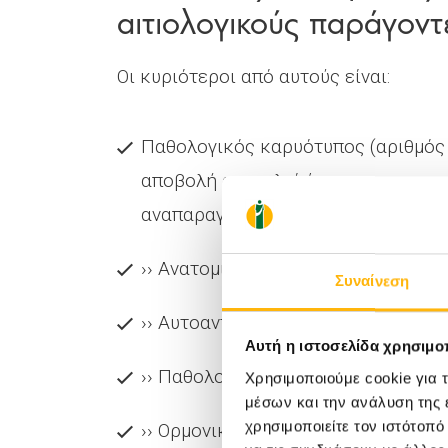
αιτιολογικούς παράγοντ
Οι κυριότεροι από αυτούς είναι:
Παθολογικός καρυότυπος (αριθμός 
αποβολή αποτελεί έναν «ομοιοστατ
αναπαραγωγικής διαδικασίας.
›› Ανατομικές ανωμαλίες της μήτρα
Συναίνεση
›› Αυτοαντισώματα - το αντιφωσφολ
Αυτή η ιστοσελίδα χρησιμοπ
›› Παθολογικός καρυότυπος του ζε
Χρησιμοποιούμε cookie για 
μέσων και την ανάλυση της
χρησιμοποιείτε τον ιστότοπ
›› Ορμονικά αίτια.