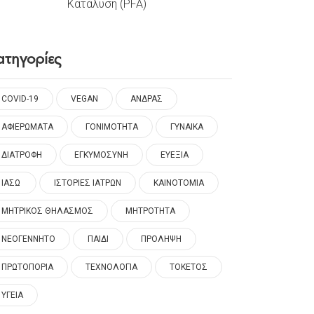
Κατάλυση (PFA)
ατηγορίες
COVID-19
VEGAN
ΑΝΔΡΑΣ
ΑΦΙΕΡΩΜΑΤΑ
ΓΟΝΙΜΟΤΗΤΑ
ΓΥΝΑΙΚΑ
ΔΙΑΤΡΟΦΗ
ΕΓΚΥΜΟΣΥΝΗ
ΕΥΕΞΙΑ
ΙΑΣΩ
ΙΣΤΟΡΙΕΣ ΙΑΤΡΩΝ
ΚΑΙΝΟΤΟΜΙΑ
ΜΗΤΡΙΚΟΣ ΘΗΛΑΣΜΟΣ
ΜΗΤΡΟΤΗΤΑ
ΝΕΟΓΕΝΝΗΤΟ
ΠΑΙΔΙ
ΠΡΟΛΗΨΗ
ΠΡΩΤΟΠΟΡΙΑ
ΤΕΧΝΟΛΟΓΙΑ
ΤΟΚΕΤΟΣ
ΥΓΕΙΑ