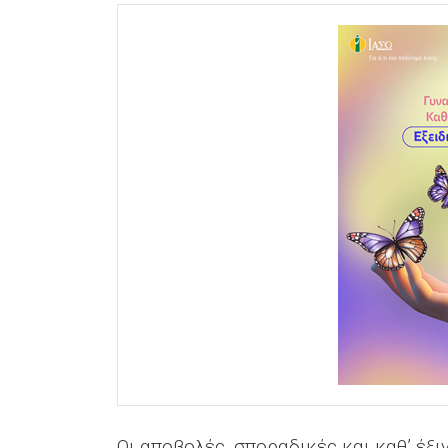
Οι αποβολές, σποραδικές και καθ’ έξι