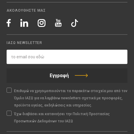
ΑΚΟΛΟΥΘΗΣΤΕ ΜΑΣ
ΙΑΣΩ NEWSLETTER
Εγγραφή
Επιθυμώ να χρησιμοποιούνται τα παρακάτω στοιχεία μου από τον
Όμιλο ΙΑΣΩ για να λαμβάνω newsletters σχετικά με προσφορές,
προϊόντα υγείας, εκδηλώσεις και υπηρεσίες.
Έχω διαβάσει και κατανοήσει την Πολιτική Προστασίας
Προσωπικών Δεδομένων του ΙΑΣΩ