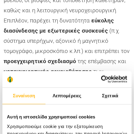
μυελού, οι βιοψίες και τοποθέτηση καθετήρων,
καθώς και η λειτουργική νευροχειρουργική.
Επιπλέον, παρέχει τη δυνατότητα
εύκολης
διασύνδεσης με εξωτερικές συσκευές
(π.χ.
σύστημα υπερήχων, αξονικό ή μαγνητικό
τομογράφο, μικροσκόπιο κ.λπ.) και επιτρέπει τον
προεγχειρητικό σχεδιασμό
της επέμβασης και
μετεγχειρητικής αρχειοθέτησης
των
δεδομένων. Η
τρισδιάστατη (3
D
)
και σε
πραγματικό χρόνο
απεικόνιση
των εσωτερικών
Συναίνεση
Λεπτομέρειες
Σχετικά
οργάνων του σώματος κατά την διάρκεια του
χειρουργείου μεγιστοποιεί την
ακρίβεια
Αυτή η ιστοσελίδα χρησιμοποιεί cookies
εντοπισμού των βλαβών
και την
Χρησιμοποιούμε cookie για την εξατομίκευση
αποτελεσματικότητα της επέμβασης
.
περιεχομένου και διαφημίσεων, την παροχή λειτουργιών