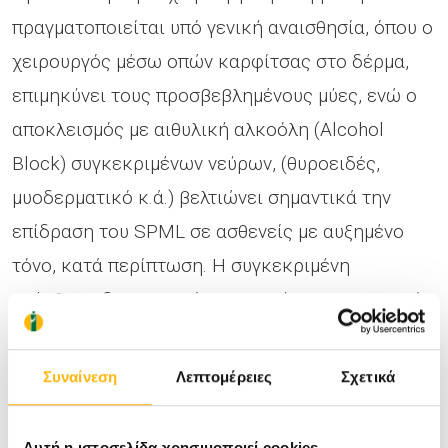
πραγματοποιείται υπό γενική αναισθησία, όπου ο
χειρουργός μέσω οπών καρφίτσας στο δέρμα,
επιμηκύνει τους προσβεβλημένους μύες, ενώ ο
αποκλεισμός με αιθυλική αλκοόλη (Alcohol
Block) συγκεκριμένων νεύρων, (θυροειδές,
μυοδερματικό κ.ά.) βελτιώνει σημαντικά την
επίδραση του SPML σε ασθενείς με αυξημένο
τόνο, κατά περίπτωση. Η συγκεκριμένη
επέμβαση δεν απαιτεί παραμονή στο νοσοκομείο
και ο ασθενής επιστρέφει γρήγορα πίσω στην
φυσικοθεραπεία καθώς και στις καθημερινές
Συναίνεση
Λεπτομέρειες
Σχετικά
του δραστηριότητες.
Αυτή η ιστοσελίδα χρησιμοποιεί cookies