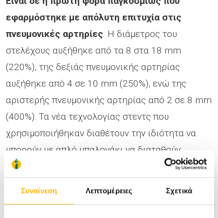
Είναι δε η πρώτη φορά παγκοσμίως που
εφαρμόστηκε με απόλυτη επιτυχία στις
πνευμονικές αρτηρίες
. Η διάμετρος του
στελέχους αυξήθηκε από τα 8 στα 18 mm
(220%), της δεξιάς πνευμονικής αρτηρίας
αυξήθηκε από 4 σε 10 mm (250%), ενώ της
αριστερής πνευμονικής αρτηρίας από 2 σε 8 mm
(400%). Τα νέα τεχνολογίας στεντς που
χρησιμοποιήθηκαν διαθέτουν την ιδιότητα να
μπορούν με απλό μπαλονάκι να διαταθούν
περαιτέρω στο μέλλον, ώστε να ανταποκρίνονται
στην αύξηση του μικρού ασθενούς,
Συναίνεση
Λεπτομέρειες
Σχετικά
απομακρύνοντας έτσι το ενδεχόμενο μιας
μελλοντικής εγχείρησής ανοικτής καρδιάς.