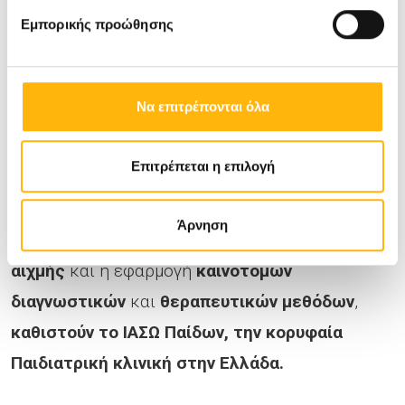
Παίδων που διευθύνει ο παγκοσμίου φήμης
Εμπορικής προώθησης
Καθηγητής Αυξέντιος Καλαγκός
.
Να επιτρέπονται όλα
Στο
ΙΑΣΩ Παίδων
φροντίζουμε πάντα η υγεία των
παιδιών να είναι στα καλύτερα χέρια. Το
Επιτρέπεται η επιλογή
έμπειρο
ιατρικό
και το
εξειδικευμένο
νοσηλευτικό
προσωπικό
, οι
σύγχρονες
Άρνηση
εγκαταστάσεις
, ο
εξοπλισμός τεχνολογίας
αιχμής
και η εφαρμογή
καινοτόμων
διαγνωστικών
και
θεραπευτικών
μεθόδων
,
καθιστούν το ΙΑΣΩ Παίδων, την κορυφαία
Παιδιατρική κλινική στην Ελλάδα.