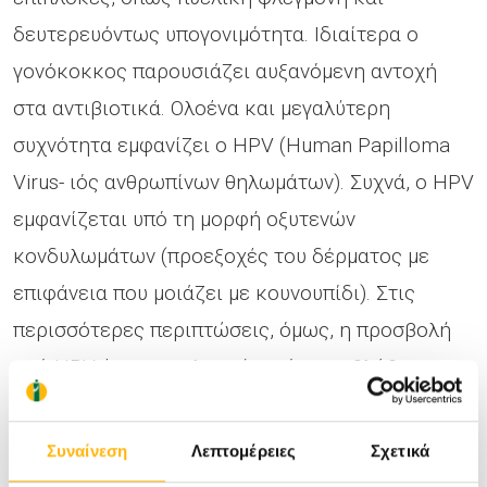
δευτερευόντως υπογονιμότητα. Ιδιαίτερα ο
γονόκοκκος παρουσιάζει αυξανόμενη αντοχή
στα αντιβιοτικά. Ολοένα και μεγαλύτερη
συχνότητα εμφανίζει ο HPV (Human Papilloma
Virus- ιός ανθρωπίνων θηλωμάτων). Συχνά, ο HPV
εμφανίζεται υπό τη μορφή οξυτενών
κονδυλωμάτων (προεξοχές του δέρματος με
επιφάνεια που μοιάζει με κουνουπίδι). Στις
περισσότερες περιπτώσεις, όμως, η προσβολή
από HPV έχει υποκλινική εικόνα με βλάβες
επίπεδες, μη ορατές δια γυμνού οφθαλμού, οι
οποίες μπορούν να εντοπιστούν μόνο με την
Συναίνεση
Λεπτομέρειες
Σχετικά
κολποσκόπηση και τη λήψη τεστ Παπανικολάου.