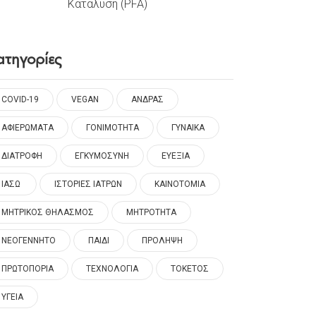
Κατάλυση (PFA)
ατηγορίες
COVID-19
VEGAN
ΑΝΔΡΑΣ
ΑΦΙΕΡΩΜΑΤΑ
ΓΟΝΙΜΟΤΗΤΑ
ΓΥΝΑΙΚΑ
ΔΙΑΤΡΟΦΗ
ΕΓΚΥΜΟΣΥΝΗ
ΕΥΕΞΙΑ
ΙΑΣΩ
ΙΣΤΟΡΙΕΣ ΙΑΤΡΩΝ
ΚΑΙΝΟΤΟΜΙΑ
ΜΗΤΡΙΚΟΣ ΘΗΛΑΣΜΟΣ
ΜΗΤΡΟΤΗΤΑ
ΝΕΟΓΕΝΝΗΤΟ
ΠΑΙΔΙ
ΠΡΟΛΗΨΗ
ΠΡΩΤΟΠΟΡΙΑ
ΤΕΧΝΟΛΟΓΙΑ
ΤΟΚΕΤΟΣ
ΥΓΕΙΑ