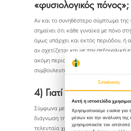
«φυσιολογικός πόνος»;
Αν και το συνηθέστερο σύμπτωμα της 
σημαίνει ότι κάθε γυναίκα με πόνο στ
όμως υπάρχει και εκτός περιόδου, ή α
αν σχετίζεται και με την σεξουαλική 
ακόμη περισσότερο αν μια γυναίκα αδυ
συμβουλευτεί τον γυναικολόγο της κα
Συναίνεση
4) Γιατί η διάγνωση κα
Αυτή η ιστοσελίδα χρησιμοπ
Σύμφωνα με διεθνείς μελέτες, και ανά
Χρησιμοποιούμε cookie για 
διάγνωση της ενδομητρίωσης καθυστερε
μέσων και την ανάλυση της
χρησιμοποιείτε τον ιστότοπ
τελευταία χρόνια, καταβάλλεται προσ