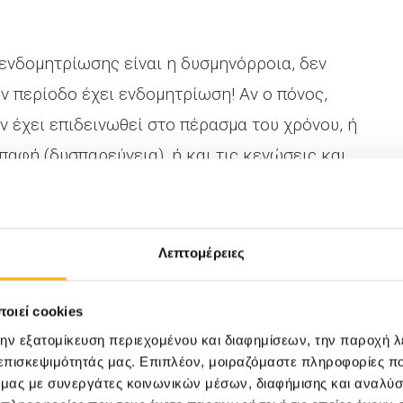
ενδομητρίωσης είναι η δυσμηνόρροια, δεν
ην περίοδο έχει ενδομητρίωση! Αν ο πόνος,
ν έχει επιδεινωθεί στο πέρασμα του χρόνου, ή
επαφή (δυσπαρεύνεια), ή και τις κενώσεις και
νατεί να συλλάβει, τότε πρέπει να
ι να αποκλειστεί η ενδομητρίωση.
Λεπτομέρειες
θυστερεί συχνά;
οιεί cookies
λογα με τη χώρα διαμονής της γυναίκας, η
την εξατομίκευση περιεχομένου και διαφημίσεων, την παροχή 
ί από 5 ως και 12 χρόνια για να τεθεί! Τα
 επισκεψιμότητάς μας. Επιπλέον, μοιραζόμαστε πληροφορίες π
ό μας με συνεργάτες κοινωνικών μέσων, διαφήμισης και αναλύσ
πάθεια ενημέρωσης των γυναικών και έτσι ο