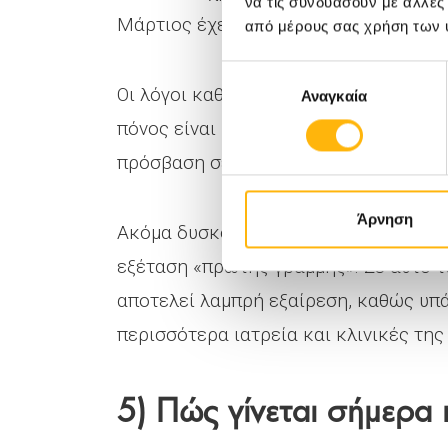
να τις συνδυάσουν με άλλες
Μάρτιος έχει χαρακτηριστεί ως μήνας
από μέρους σας χρήση των 
Επιλογή
Οι λόγοι καθυστέρησης της διάγνωσης
Αναγκαία
συγκατάθεσης
πόνος είναι «φυσιολογικός» και δεν πά
πρόσβαση σε γυναικολόγο είναι όχι μό
Άρνηση
Ακόμα δυσκολότερη είναι η πρόσβαση
εξέταση «πρώτης γραμμής». Σε αυτό τ
αποτελεί λαμπρή εξαίρεση, καθώς υπά
περισσότερα ιατρεία και κλινικές της
5) Πώς γίνεται σήμερα