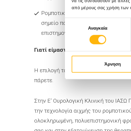
να τις συνδυάσουν με άλλες
από μέρους σας χρήση των 
Ρομποτική ογκεκτομή: Όταν ο όγκος
Επιλογή
σημείο που επιτρέπει τους ασφαλεί
Αναγκαία
συγκατάθεσης
επιστημονικά κριτήρια του κατάλλ
Γιατί είμαστε εμείς που μπορούμε ν
Άρνηση
Η επιλογή του χειρουργού και της κλι
πάρετε.
Στην Ε’ Ουρολογική Κλινική του ΙΑΣΩ
την τεχνολογία αιχμής του ρομποτικού
ολοκληρωμένη, πολυεπιστημονική φρο
σας και στην εξατομίκευση της θεραπ