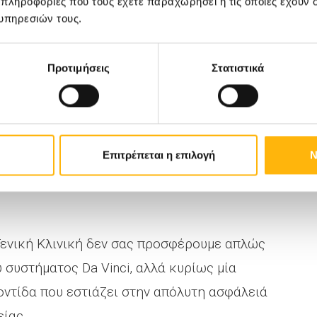
 πληροφορίες που τους έχετε παραχωρήσει ή τις οποίες έχουν σ
υπηρεσιών τους.
 είναι επιφανειακός, βρίσκεται σε ανατομικό
ς χειρισμούς και ο ασθενής πληροί τα
Προτιμήσεις
Στατιστικά
ηλου υποψηφίου για τη μέθοδο.
α σας βοηθήσουμε;
Επιτρέπεται η επιλογή
Ν
νικής είναι η πιο σημαντική απόφαση που θα
 Γενική Κλινική δεν σας προσφέρουμε απλώς
 συστήματος Da Vinci, αλλά κυρίως μία
ντίδα που εστιάζει στην απόλυτη ασφάλειά
είας.