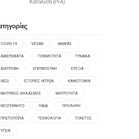
Κατάλυση (PFA)
ατηγορίες
COVID-19
VEGAN
ΑΝΔΡΑΣ
ΑΦΙΕΡΩΜΑΤΑ
ΓΟΝΙΜΟΤΗΤΑ
ΓΥΝΑΙΚΑ
ΔΙΑΤΡΟΦΗ
ΕΓΚΥΜΟΣΥΝΗ
ΕΥΕΞΙΑ
ΙΑΣΩ
ΙΣΤΟΡΙΕΣ ΙΑΤΡΩΝ
ΚΑΙΝΟΤΟΜΙΑ
ΜΗΤΡΙΚΟΣ ΘΗΛΑΣΜΟΣ
ΜΗΤΡΟΤΗΤΑ
ΝΕΟΓΕΝΝΗΤΟ
ΠΑΙΔΙ
ΠΡΟΛΗΨΗ
ΠΡΩΤΟΠΟΡΙΑ
ΤΕΧΝΟΛΟΓΙΑ
ΤΟΚΕΤΟΣ
ΥΓΕΙΑ