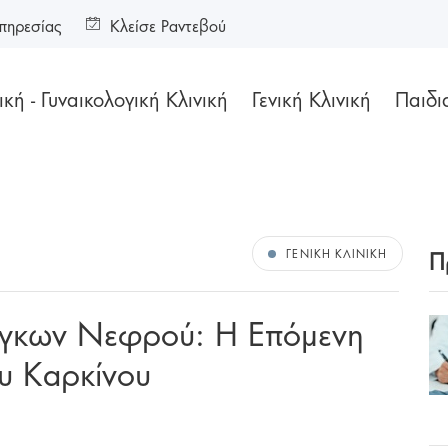
πηρεσίας
Κλείσε Ραντεβού
κή - Γυναικολογική Κλινική
Γενική Κλινική
Παιδι
Π
ΓΕΝΙΚΉ ΚΛΙΝΙΚΉ
γκων Νεφρού: Η Επόμενη
υ Καρκίνου