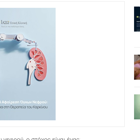
 νεφρού, ο στόχος είναι ένας: