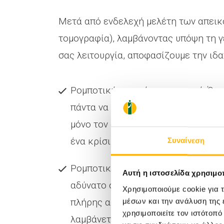
Μετά από ενδελεχή μελέτη των απεικ
τομογραφία), λαμβάνοντας υπόψη τη γ
σας λειτουργία, αποφασίζουμε την ιδα
Ρομποτική μερική νεφρεκτομή: Ότα
πάντα να διατηρήσουμε το νεφρό σ
μόνο τον όγκο, εξασφαλίζοντας μέγ
ένα κρίσιμο πλεονέκτημα για τη μα
Συναίνεση
Ρομποτική ριζική νεφρεκτομή: Όταν
Αυτή η ιστοσελίδα χρησιμοπ
αδύνατο σημείο για ασφαλή μερική 
Χρησιμοποιούμε cookie για 
πλήρης αφαίρεση του νεφρού είνα
μέσων και την ανάλυση της
χρησιμοποιείτε τον ιστότοπ
λαμβάνεται πάντα συλλογικά και με