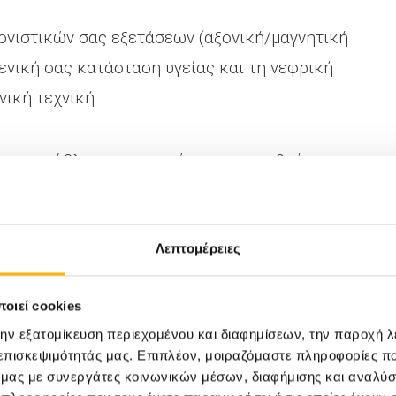
ονιστικών σας εξετάσεων (αξονική/μαγνητική
ενική σας κατάσταση υγείας και τη νεφρική
νική τεχνική:
ν το πρόβλημα το επιτρέπει, προσπαθούμε
ας. Με τη ρομποτική ακρίβεια, αφαιρούμε
ιστη διατήρηση της νεφρικής λειτουργίας -
κροπρόθεσμη υγεία σας.
Λεπτομέρειες
 ο όγκος είναι πολύ μεγάλος, βρίσκεται σε
οιεί cookies
αφαίρεση, ή υπάρχουν πολλαπλοί όγκοι, η
την εξατομίκευση περιεχομένου και διαφημίσεων, την παροχή 
ι η ασφαλέστερη ογκολογική λύση. Η απόφαση
 επισκεψιμότητάς μας. Επιπλέον, μοιραζόμαστε πληροφορίες π
ό μας με συνεργάτες κοινωνικών μέσων, διαφήμισης και αναλύσ
 βάση τα επιστημονικά δεδομένα.